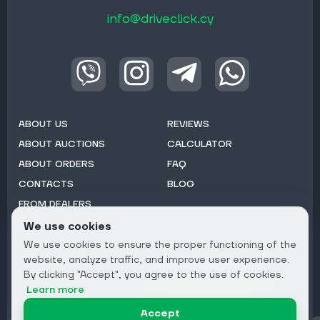
info@driveclick.cy
ABOUT US
REVIEWS
ABOUT AUCTIONS
CALCULATOR
ABOUT ORDERS
FAQ
CONTACTS
BLOG
FROM DEALERS
We use cookies
Subscribe to Newsletter:
We use cookies to ensure the proper functioning of the
Email
website, analyze traffic, and improve user experience.
By clicking "Accept", you agree to the use of cookies.
Subscribe
Learn more
Accept