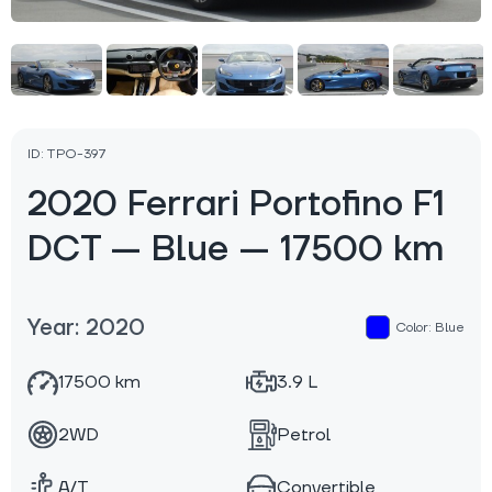
ID: TPO-397
2020 Ferrari Portofino F1
DCT — Blue — 17500 km
Year: 2020
Color: Blue
17500 km
3.9 L
2WD
Petrol
A/T
Convertible