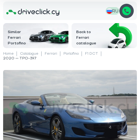
RU
Similar
Back to
Ferrari
Ferrari
Portofino
catalogue
Home
Catalogue
Ferrari
Portofino
F1 DCT
2020 — TPO-397