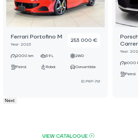
Ferrari Portofino M
Porsch
253 000 €
Carrer
Year: 2023
Year: 20
2000 km
3.9 L
2WD
6000 
Petrol
Robot
Convertible
Petrol
ID:PXP-761
Next
VIEW CATALOGUE