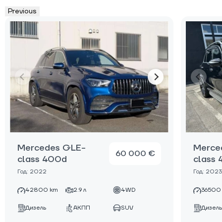
Previous
Mercedes GLE-
Merce
60 000 €
class 400d
class
Год: 2022
Год: 2023
42800 km
2.9 л
4WD
36500
Дизель
АКПП
SUV
Дизель