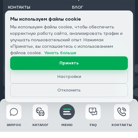
КОНТАКТЫ
БЛОГ
ОТ ДИЛЕРОВ
Мы используем файлы cookie
Мы используем файлы cookie, чтобы обеспечить
Подписаться на рассылку:
корректную работу сайта, анализировать трафик и
Email
улучшать пользовательский опыт. Нажимая
«Принять», вы соглашаетесь с использованием
Подписаться
файлов cookie.
Узнать больше
Принять
Конфиденциальность
Настройки
Отклонить
© 2026 DRIVECLICK GROUP LTD | Все права защищены
ЗАПРОС
КАТАЛОГ
МЕНЮ
FAQ
КОНТАКТЫ