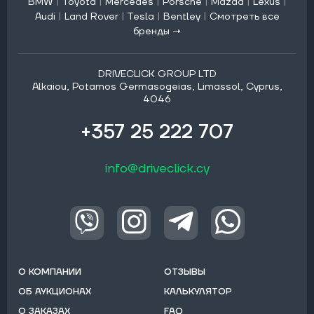
BMW
|
Toyota
|
Mercedes
|
Porsche
|
Mazda
|
Lexus
|
Audi
|
Land Rover
|
Tesla
|
Bentley
|
Смотреть все
бренды →
DRIVECLICK GROUP LTD
Alkaiou, Potamos Germasogeias, Limassol, Cyprus,
4046
+357 25 222 707
info@driveclick.cy
О КОМПАНИИ
ОТЗЫВЫ
ОБ АУКЦИОНАХ
КАЛЬКУЛЯТОР
О ЗАКАЗАХ
FAQ