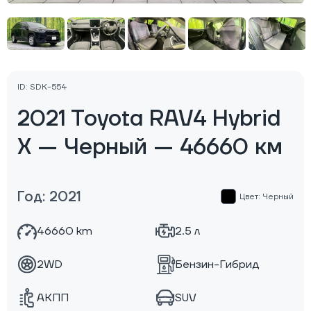
ID: SDK-554
2021 Toyota RAV4 Hybrid
X — Черный — 46660 км
Год: 2021
Цвет: Черный
46660 km
2.5 л
2WD
Бензин-Гибрид
АКПП
SUV