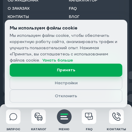
ОБ АУКЦИОНАХ
КАЛЬКУЛЯТОР
О ЗАКАЗАХ
FAQ
КОНТАКТЫ
БЛОГ
ОТ ДИЛЕРОВ
Мы используем файлы cookie
Мы используем файлы cookie, чтобы обеспечить
Подписаться на рассылку:
корректную работу сайта, анализировать трафик и
Email
улучшать пользовательский опыт. Нажимая
«Принять», вы соглашаетесь с использованием
Подписаться
файлов cookie.
Узнать больше
Принять
Конфиденциальность
Настройки
Отклонить
© 2026 DRIVECLICK GROUP LTD | Все права защищены
ЗАПРОС
КАТАЛОГ
МЕНЮ
FAQ
КОНТАКТЫ