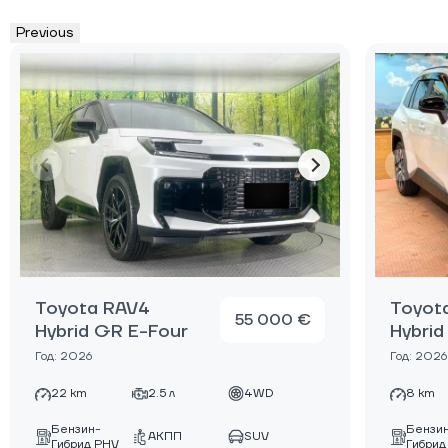
Previous
Toyota RAV4
Toyot
55 000 €
Hybrid GR E-Four
Hybrid
Год: 2026
Год: 2026
22 km
2.5 л
4WD
8 km
Бензин-
Бензи
АКПП
SUV
Гибрид PHV
Гибрид