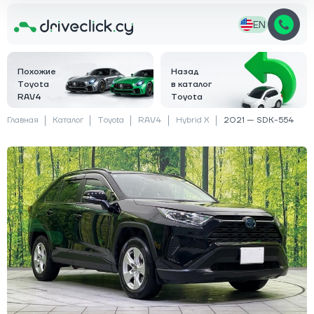
EN
Похожие
Назад
Toyota
в каталог
RAV4
Toyota
Главная
Каталог
Toyota
RAV4
Hybrid X
2021 — SDK-554