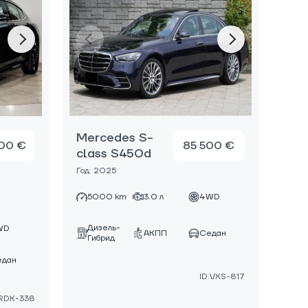
Mercedes S-
00 €
85 500 €
class S450d
Год: 2025
5000 km
3.0 л
4WD
Дизель-
WD
АКПП
Седан
Гибрид
едан
ID:VXS-817
:RDK-338