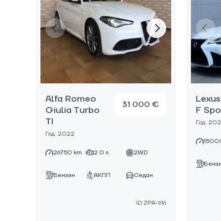
Alfa Romeo
Lexus
31 000 €
Giulia Turbo
F Spo
TI
Год: 20
Год: 2022
1500
26750 km
2.0 л
2WD
Бенз
Бензин
АКПП
Седан
ID:ZPA-616