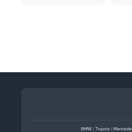
BMW
|
Toyota
|
Mercede