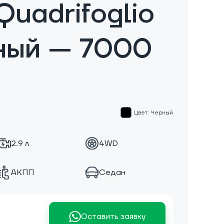
Quadrifoglio
ный — 7000
Цвет: Черный
2.9 л
4WD
АКПП
Седан
Оставить заявку