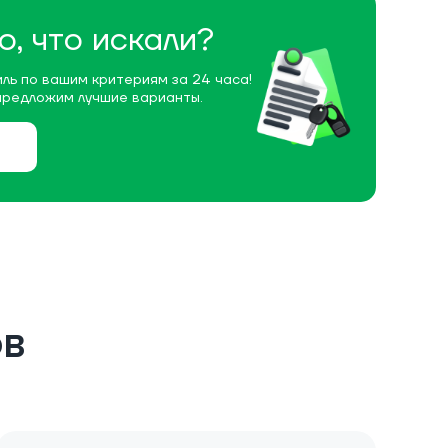
о, что искали?
ль по вашим критериям за 24 часа!
предложим лучшие варианты.
ов