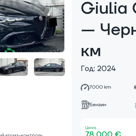
Giulia 
— Чер
км
Год: 2024
7000 km
Бензин
Цена:
78 000 €
ый круиз-контроль,