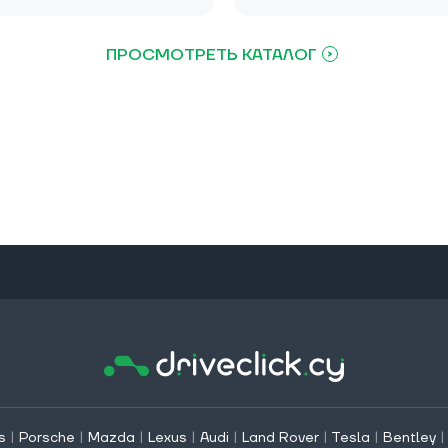
ПРОСМОТРЕТЬ КАТАЛОГ
s
|
Porsche
|
Mazda
|
Lexus
|
Audi
|
Land Rover
|
Tesla
|
Bentley