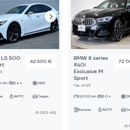
 LS 500
BMW 8 series
62 500 €
72 0
rt
840i
Exclusive M
23
Sport
0 km
3.4 л
2WD
Год: 2025
ин
АКПП
Седан
12000 km
3.0 л
2
Бензин
АКПП
С
ID:QEG-652
ID