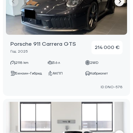
Porsche 911 Carrera GTS
214 000 €
Год: 2025
2118 km
3.6 л
2WD
Бензин-Гибрид
АКПП
Кабриолет
ID:DNO-578