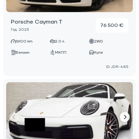
Porsche Cayman T
76 500 €
Год: 2023
16100 km
2.0 л
2WD
Бензин
МКПП
Купе
ID:JDR-485