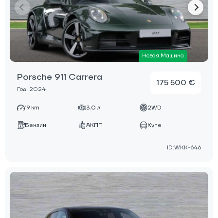
Новая Машина
Porsche 911 Carrera
175 500 €
Год: 2024
19 km
3.0 л
2WD
Бензин
АКПП
Купе
ID:WKK-646