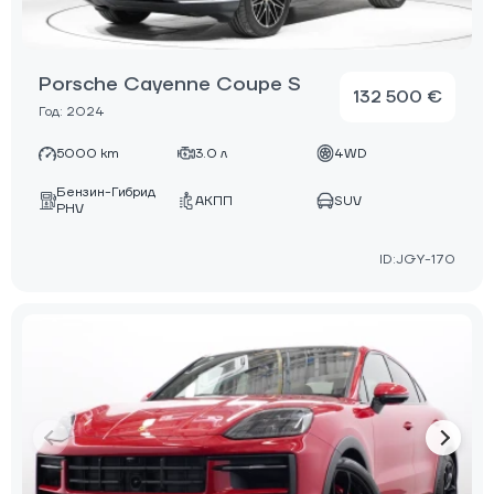
Porsche Cayenne Coupe S
132 500 €
Год: 2024
5000 km
3.0 л
4WD
Бензин-Гибрид
АКПП
SUV
PHV
ID:JGY-170