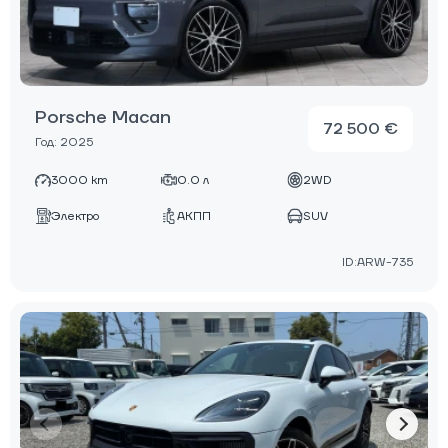
Porsche Macan
72 500 €
Год: 2025
3000 km
0.0 л
2WD
Электро
АКПП
SUV
ID:ARW-735