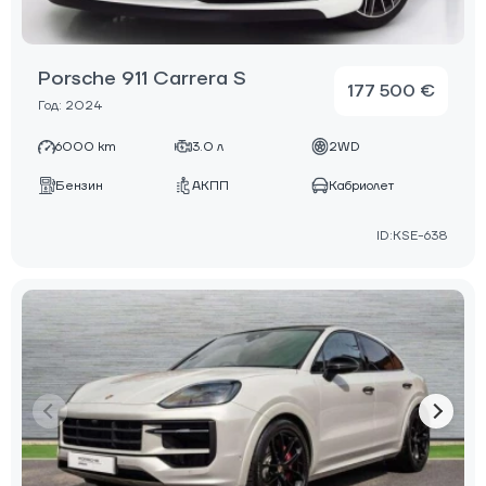
Porsche 911 Carrera S
177 500 €
Год: 2024
6000 km
3.0 л
2WD
Бензин
АКПП
Кабриолет
ID:KSE-638