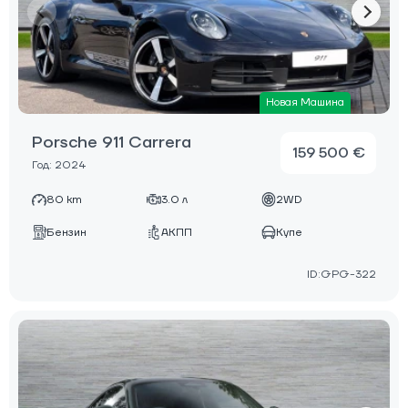
Новая Машина
Porsche 911 Carrera
159 500 €
Год: 2024
80 km
3.0 л
2WD
Бензин
АКПП
Купе
ID:GPG-322