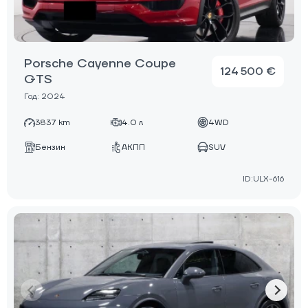
Porsche Cayenne Coupe
124 500 €
GTS
Год: 2024
3837 km
4.0 л
4WD
Бензин
АКПП
SUV
ID:ULX-616