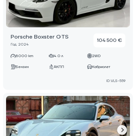
Porsche Boxster GTS
104 500 €
Год: 2024
8000 km
4.0 л
2WD
Бензин
АКПП
Кабриолет
ID:VLS-559