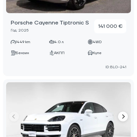
Porsche Cayenne Tiptronic S
141 000 €
Год: 2025
1449 km
4.0 л
4WD
Бензин
АКПП
Купе
ID:BLO-241