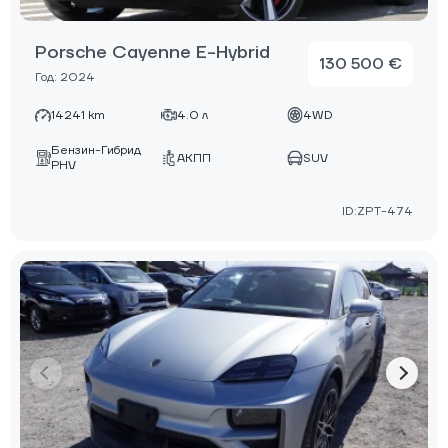
Porsche Cayenne E-Hybrid
130 500 €
Год: 2024
14241 km
4.0 л
4WD
Бензин-Гибрид
АКПП
SUV
PHV
ID:ZPT-474