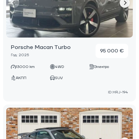
Porsche Macan Turbo
95 000 €
Год: 2025
13000 km
4WD
Электро
АКПП
SUV
ID:HRJ-194