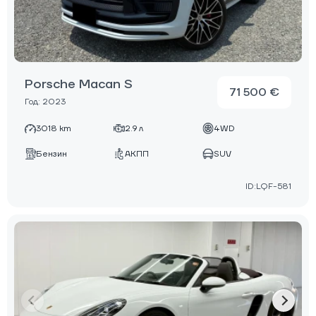
Porsche Macan S
71 500 €
Год: 2023
3018 km
2.9 л
4WD
Бензин
АКПП
SUV
ID:LQF-581