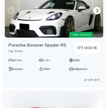
Новая машина
Porsche Boxster Spyder RS
177 000 €
Год: 2024
160 km
4.0 л
2WD
Бензин
Робот
Кабриолет
ID:YYP-817