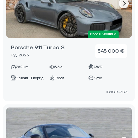
Новая Машина
Porsche 911 Turbo S
345 000 €
Год: 2025
262 km
3.6 л
4WD
Бензин-Гибрид
Робот
Купе
ID:IGD-383