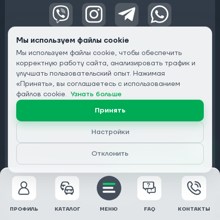
Мы используем файлы cookie
О КОМПАНИИ
ОТЗЫВЫ
Мы используем файлы cookie, чтобы обеспечить
ОБ АУКЦИОНАХ
корректную работу сайта, анализировать трафик и
КАЛЬКУЛЯТОР
улучшать пользовательский опыт. Нажимая
О ЗАКАЗАХ
FAQ
«Принять», вы соглашаетесь с использованием
КОНТАКТЫ
БЛОГ
файлов cookie.
Узнать больше
ОТ ДИЛЕРОВ
Принять
Подписаться на рассылку:
Настройки
Email
Отклонить
Подписаться
Конфиденциальность
ПРОФИЛЬ
КАТАЛОГ
МЕНЮ
FAQ
КОНТАКТЫ