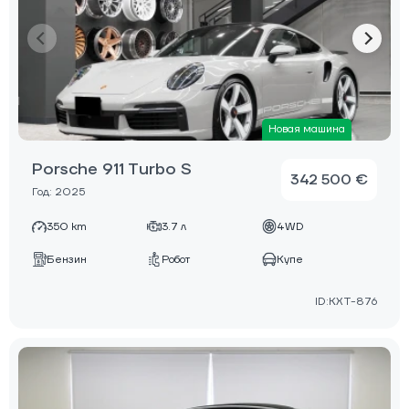
Новая машина
Porsche 911 Turbo S
342 500 €
Год: 2025
350 km
3.7 л
4WD
Бензин
Робот
Купе
ID:KXT-876