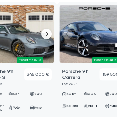
Новая Машина
Новая Машина
he 911
Porsche 911
345 000 €
159 50
 S
Carrera
25
Год: 2024
km
3.6 л
4WD
80 km
3.0 л
2W
ин-
Бензин
АКПП
Куп
Робот
Купе
д