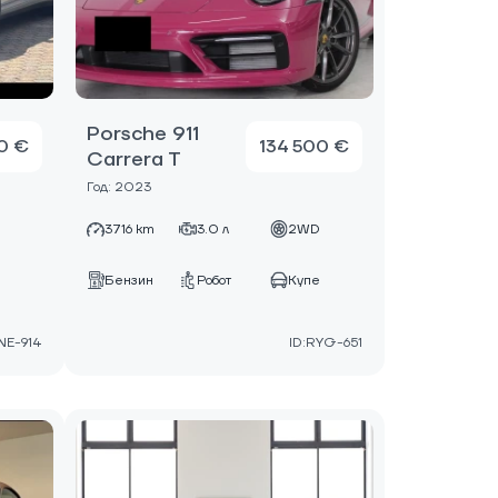
Porsche 911
0 €
134 500 €
Carrera T
Год: 2023
D
3716 km
3.0 л
2WD
е
Бензин
Робот
Купе
NE-914
ID:RYG-651