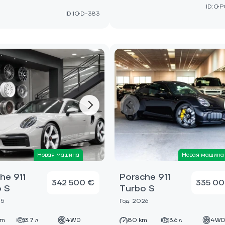
ID:GP
ID:IGD-383
Новая машина
Новая машина
he 911
Porsche 911
342 500 €
335 00
 S
Turbo S
25
Год: 2026
km
3.7 л
4WD
80 km
3.6 л
4W