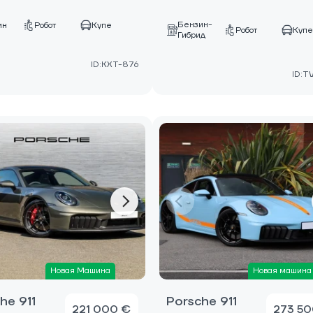
Бензин-
ин
Робот
Купе
Робот
Куп
Гибрид
ID:KXT-876
ID:T
Новая Машина
Новая машина
he 911
Porsche 911
221 000 €
273 50