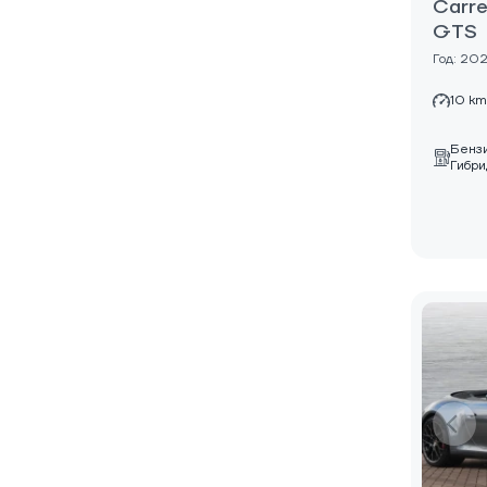
Carre
GTS
Год: 20
10 km
Бенз
Гибри