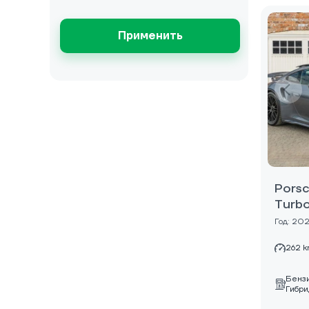
Применить
Porsc
Turbo
Год: 20
262 
Бенз
Гибри