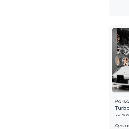
Porsc
Turbo
Год: 20
350 