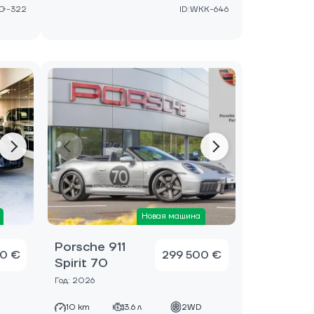
G-322
ID:WKK-646
Новая машина
Porsche 911
0 €
299 500 €
Spirit 70
Год: 2026
D
10 km
3.6 л
2WD