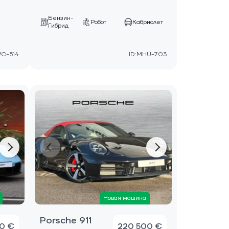
Бензин-
е
Робот
Кабриолет
Гибрид
VC-514
ID:MHU-703
Новая машина
Porsche 911
0 €
220 500 €