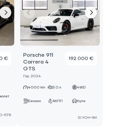
Porsche 911
0 €
192 000 €
Carrera 4
GTS
Год: 2024
D
4000 km
3.0 л
4WD
иолет
Бензин
АКПП
Купе
NO-578
ID:YOH-961