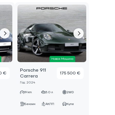
Новая Машина
Porsche 911
0 €
175 500 €
Carrera
Год: 2024
D
19 km
3.0 л
2WD
е
Бензин
АКПП
Купе