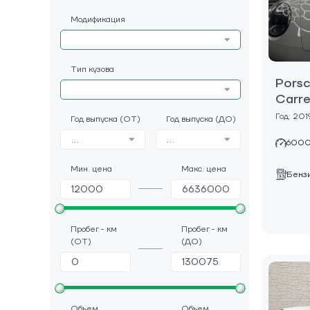
Модификация
Тип кузова
Porsc
Carre
Год: 201
Год выпуска (ОТ)
Год выпуска (ДО)
...
...
6000
Мин. цена
Макс. цена
Бенз
Пробег - км
Пробег - км
(ОТ)
(ДО)
Объем
Объем