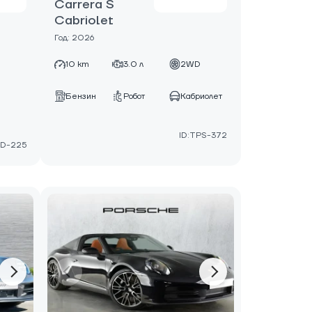
Carrera S
Cabriolet
Год: 2026
D
10 km
3.0 л
2WD
Бензин
Робот
Кабриолет
е
ID:TPS-372
RD-225