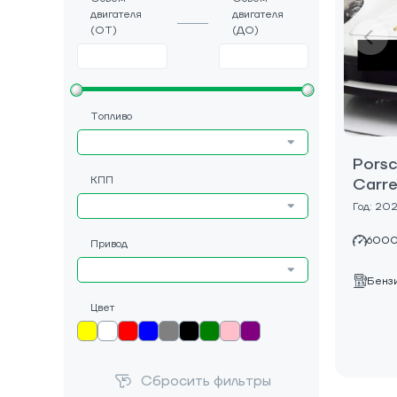
двигателя
двигателя
(ОТ)
(ДО)
Топливо
Porsc
КПП
Carre
Год: 20
6000
Привод
Бенз
Цвет
Сбросить фильтры