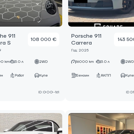
he 911
Porsche 911
108 000 €
143 50
ra S
Carrera
9
Год: 2025
0 km
3.0 л
2WD
16000 km
3.0 л
2W
ин
Робот
Купе
Бензин
АКПП
Куп
ID:GOG-161
ID:D