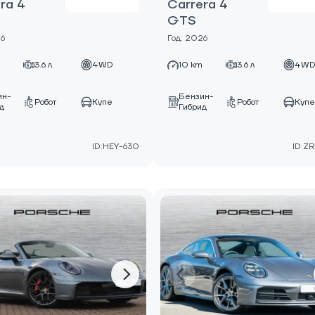
ra 4
Carrera 4
GTS
26
Год: 2026
3.6 л
4WD
10 km
3.6 л
4W
ин-
Бензин-
Робот
Купе
Робот
Куп
д
Гибрид
ID:HEY-630
ID:Z