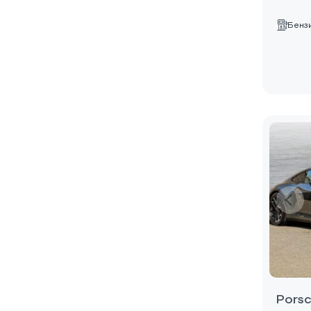
Бенз
Porsc