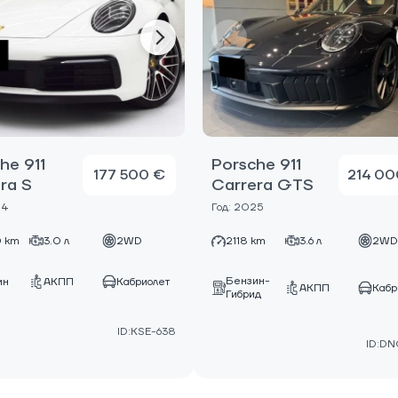
he 911
Porsche 911
177 500 €
214 00
ra S
Carrera GTS
24
Год: 2025
 km
3.0 л
2WD
2118 km
3.6 л
2W
Бензин-
ин
АКПП
Кабриолет
АКПП
Кабр
Гибрид
ID:KSE-638
ID:D