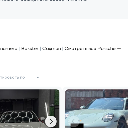
namera
|
Boxster
|
Cayman
|
Смотреть все Porsche →