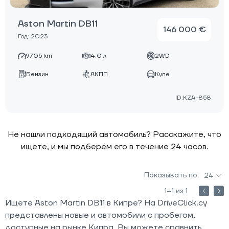
Aston Martin DB11
146 000 €
Год: 2023
9705 km
4.0 л
2WD
Бензин
АКПП
Купе
ID:KZA-858
Не нашли подходящий автомобиль? Расскажите, что
ищете, и мы подберём его в течение 24 часов.
Показывать по:
24
1–1 из 1
Ищете Aston Martin DB11 в Кипре? На DriveClick.cy
представлены новые и автомобили с пробегом,
доступные на рынке Кипра. Вы можете сравнить