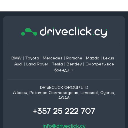
BMW
|
Toyota
|
Mercedes
|
Porsche
|
Mazda
|
Lexus
|
Audi
|
Land Rover
|
Tesla
|
Bentley
|
Смотреть все
бренды →
DRIVECLICK GROUP LTD
Alkaiou, Potamos Germasogeias, Limassol, Cyprus,
4046
+357 25 222 707
info@driveclick.cy