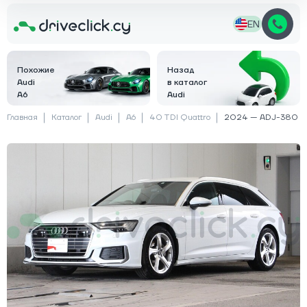
EN
Похожие
Назад
Audi
в каталог
A6
Audi
Главная
Каталог
Audi
A6
40 TDI Quattro
2024 — ADJ-380