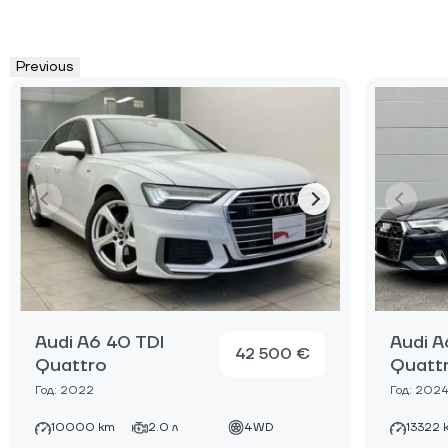
Previous
Audi A6 40 TDI
Audi A
42 500 €
Quattro
Quatt
Год: 2022
Год: 202
10000 km
2.0 л
4WD
13322 