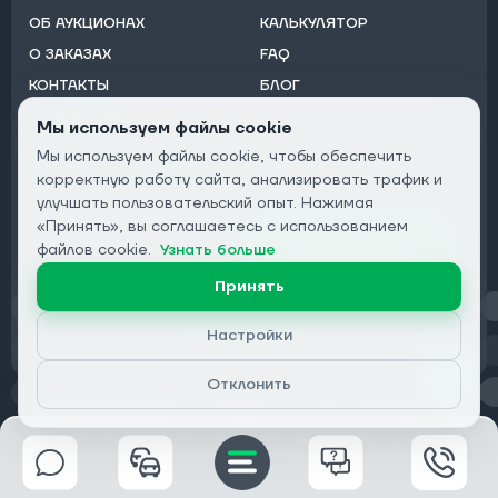
ОБ АУКЦИОНАХ
КАЛЬКУЛЯТОР
О ЗАКАЗАХ
FAQ
КОНТАКТЫ
БЛОГ
ОТ ДИЛЕРОВ
Мы используем файлы cookie
Мы используем файлы cookie, чтобы обеспечить
Подписаться на рассылку:
корректную работу сайта, анализировать трафик и
Email
улучшать пользовательский опыт. Нажимая
«Принять», вы соглашаетесь с использованием
Подписаться
файлов cookie.
Узнать больше
Принять
Конфиденциальность
Настройки
Отклонить
© 2026 DRIVECLICK GROUP LTD | Все права защищены