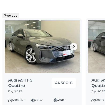
Previous
Audi A5 TFSI
Audi A
44 500 €
Quattro
Quatt
Год: 2025
Год: 2025
5000 km
2.0 л
4WD
5000 