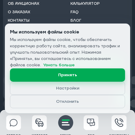
ОБ АУКЦИОНАХ
КАЛЬКУЛЯТОР
О ЗАКАЗАХ
FAQ
КОНТАКТЫ
БЛОГ
ОТ ДИЛЕРОВ
Мы используем файлы cookie
Мы используем файлы cookie, чтобы обеспечить
Подписаться на рассылку:
корректную работу сайта, анализировать трафик и
Email
улучшать пользовательский опыт. Нажимая
«Принять», вы соглашаетесь с использованием
Подписаться
файлов cookie.
Узнать больше
Принять
Конфиденциальность
Настройки
Отклонить
© 2026 DRIVECLICK GROUP LTD | Все права защищены