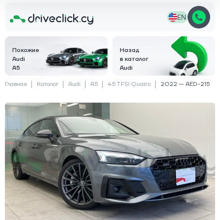
EN
Похожие
Назад
Audi
в каталог
A5
Audi
Главная
Каталог
Audi
A5
45 TFSI Quatro
2022 — AED-215