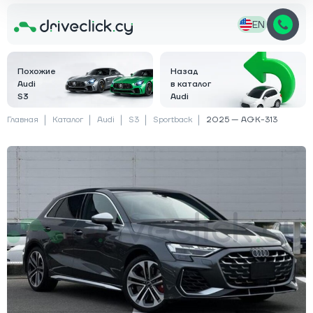
EN
Похожие
Назад
Audi
в каталог
S3
Audi
Главная
Каталог
Audi
S3
Sportback
2025 — AGK-313