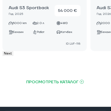
Audi S3 Sportback
Audi S
54 000 €
Год: 2025
Год: 2026
5000 km
2.0 л
4WD
2000 
Бензин
Робот
Хэтчбек
Бензи
ID:LVF-118
Next
ПРОСМОТРЕТЬ КАТАЛОГ