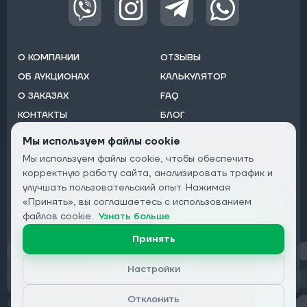
О КОМПАНИИ
ОТЗЫВЫ
ОБ АУКЦИОНАХ
КАЛЬКУЛЯТОР
О ЗАКАЗАХ
FAQ
КОНТАКТЫ
БЛОГ
ОТ ДИЛЕРОВ
Мы используем файлы cookie
Мы используем файлы cookie, чтобы обеспечить
Подписаться на рассылку:
корректную работу сайта, анализировать трафик и
Email
улучшать пользовательский опыт. Нажимая
«Принять», вы соглашаетесь с использованием
Подписаться
файлов cookie.
Узнать больше
Принять
Конфиденциальность
Настройки
Отклонить