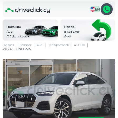
EN
Похожие
Назад
Audi
в каталог
Q5 Sportback
Audi
Главная
Каталог
Audi
Q5 Sportback
40 TDI
2024 — DNO-636