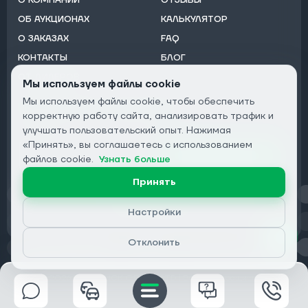
ОБ АУКЦИОНАХ
КАЛЬКУЛЯТОР
О ЗАКАЗАХ
FAQ
КОНТАКТЫ
БЛОГ
ОТ ДИЛЕРОВ
Мы используем файлы cookie
Мы используем файлы cookie, чтобы обеспечить
Подписаться на рассылку:
корректную работу сайта, анализировать трафик и
Email
улучшать пользовательский опыт. Нажимая
«Принять», вы соглашаетесь с использованием
Подписаться
файлов cookie.
Узнать больше
Принять
Конфиденциальность
Настройки
Отклонить
© 2026 DRIVECLICK GROUP LTD | Все права защищены