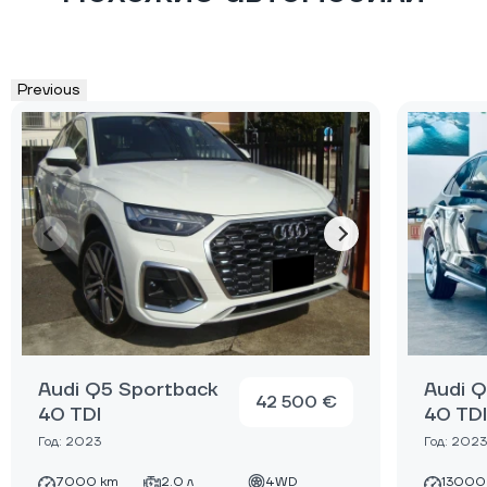
Previous
Audi Q5 Sportback
Audi 
42 500 €
40 TDI
40 TDI
Год: 2023
Год: 2023
7000 km
2.0 л
4WD
13000