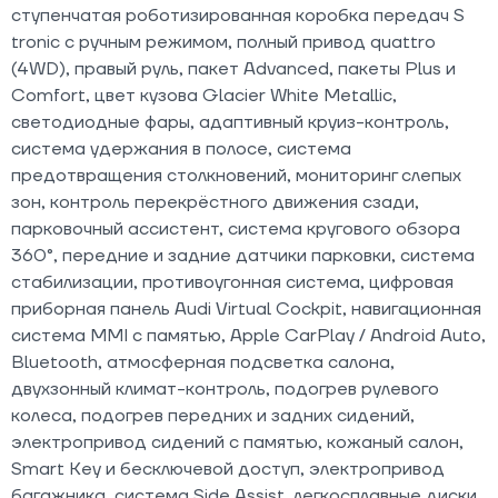
ступенчатая роботизированная коробка передач S
tronic с ручным режимом, полный привод quattro
(4WD), правый руль, пакет Advanced, пакеты Plus и
Comfort, цвет кузова Glacier White Metallic,
светодиодные фары, адаптивный круиз-контроль,
система удержания в полосе, система
предотвращения столкновений, мониторинг слепых
зон, контроль перекрёстного движения сзади,
парковочный ассистент, система кругового обзора
360°, передние и задние датчики парковки, система
стабилизации, противоугонная система, цифровая
приборная панель Audi Virtual Cockpit, навигационная
система MMI с памятью, Apple CarPlay / Android Auto,
Bluetooth, атмосферная подсветка салона,
двухзонный климат-контроль, подогрев рулевого
колеса, подогрев передних и задних сидений,
электропривод сидений с памятью, кожаный салон,
Smart Key и бесключевой доступ, электропривод
багажника, система Side Assist, легкосплавные диски