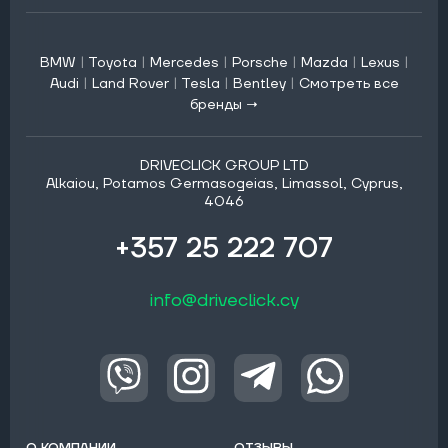
BMW
|
Toyota
|
Mercedes
|
Porsche
|
Mazda
|
Lexus
|
Audi
|
Land Rover
|
Tesla
|
Bentley
|
Смотреть все
бренды →
DRIVECLICK GROUP LTD
Alkaiou, Potamos Germasogeias, Limassol, Cyprus,
4046
+357 25 222 707
info@driveclick.cy
О КОМПАНИИ
ОТЗЫВЫ