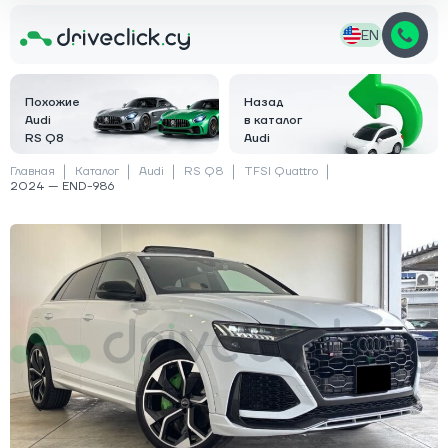
EN
Похожие
Назад
Audi
в каталог
RS Q8
Audi
Главная
Каталог
Audi
RS Q8
TFSI Quattro
2024 — END-986