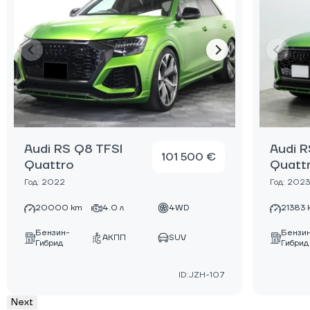
Audi RS Q8 TFSI
Audi R
101 500 €
Quattro
Quatt
Год: 2022
Год: 2023
20000 km
4.0 л
4WD
21383 
Бензин-
Бензи
АКПП
SUV
Гибрид
Гибрид
ID:JZH-107
Next