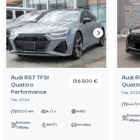
Audi RS7 TFSI
Audi R
136 500 €
Quattro
Quatt
Performance
Год: 2023
Год: 2024
14476 
3000 km
4.0 л
4WD
Бензи
Гибрид
Бензин-
АКПП
Хэтчбек
Гибрид