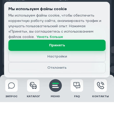
ОТ ДИЛЕРОВ
Мы используем файлы cookie
Мы используем файлы cookie, чтобы обеспечить
Подписаться на рассылку:
корректную работу сайта, анализировать трафик и
Email
улучшать пользовательский опыт. Нажимая
«Принять», вы соглашаетесь с использованием
Подписаться
файлов cookie.
Узнать больше
Принять
Конфиденциальность
Настройки
Отклонить
© 2026 DRIVECLICK GROUP LTD | Все права защищены
ЗАПРОС
КАТАЛОГ
МЕНЮ
FAQ
КОНТАКТЫ