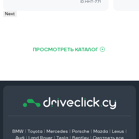
ID:HHT-771
Next
ПРОСМОТРЕТЬ КАТАЛОГ
BMW
|
Toyota
|
Mercedes
|
Porsche
|
Mazda
|
Lexus
|
Audi
|
Land Rover
|
Tesla
|
Bentley
|
Смотреть все