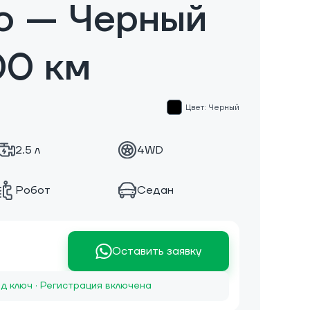
o — Черный
00 км
Цвет: Черный
2.5 л
4WD
Робот
Седан
Оставить заявку
д ключ · Регистрация включена