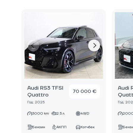
Audi RS3 TFSI
Audi 
70 000 €
Quattro
Quat
Год: 2025
Год: 20
3000 km
2.5 л
4WD
2000
Бензин
АКПП
Хэтчбек
Бенз