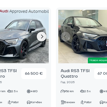
Новая маши
RS3 TFSI
Audi RS3 TFSI
66 500 €
67 0
tro
Quattro
25
Год: 2025
 km
2.5 л
4WD
956 km
2.5 л
4
ин
Робот
Хэтчбек
Бензин
Робот
Хэ