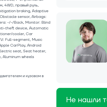
, 4WD, правый руль,
itigation braking, Adaptive
 Obstacle sensor, Airbags:
a: -/-/Back, Monitor: Blind
Anti-theft device, Automatic
tioner/cooler, Car
TV: Full-segment, Music
(Apple CarPlay, Android
lectric seat, Seat heater,
e, Aluminum wheels
двигателем и кузовом в
Не нашли т