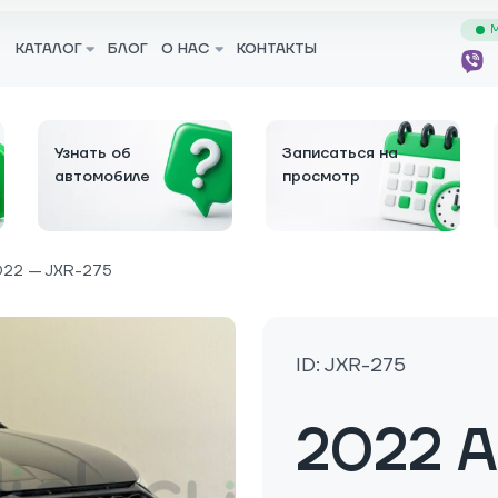
М
КАТАЛОГ
БЛОГ
О НАС
КОНТАКТЫ
Узнать об
Записаться на
автомобиле
просмотр
22 — JXR-275
ID: JXR-275
2022 A