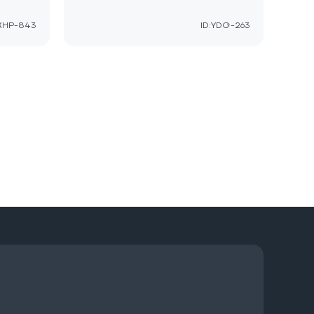
:XHP-843
ID:YDG-263