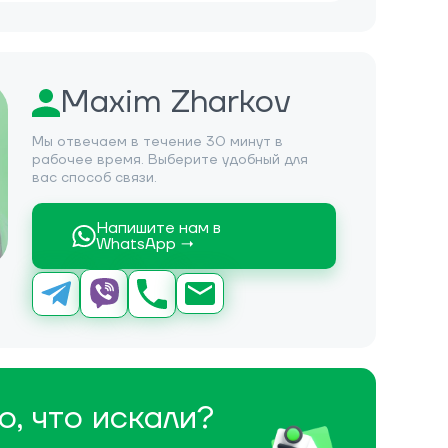
Maxim Zharkov
Мы отвечаем в течение 30 минут в
рабочее время. Выберите удобный для
вас способ связи.
Напишите нам в
WhatsApp →
о, что искали?