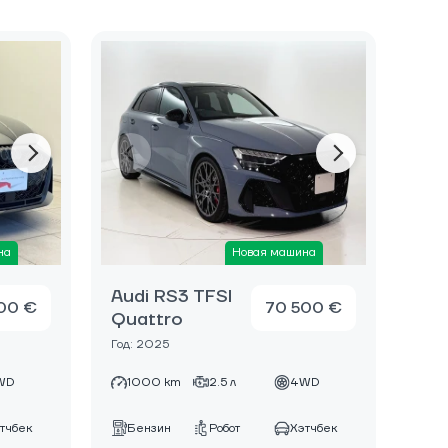
на
Новая машина
Audi RS3 TFSI
00 €
70 500 €
Quattro
Год: 2025
WD
1000 km
2.5 л
4WD
тчбек
Бензин
Робот
Хэтчбек