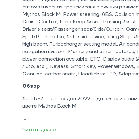
автоматическая трансмиссия с ручным режимом
Mythos Black M, Power steering, ABS, Collision m
Cruise Control, Lane Keep Assist, Parking Assist,
Driver’s seat/Passenger seat/Side/Curtain, Camer
Spot/Rear Traffic, Anti-skid device, Idling Stop, 
high beam, Turbocharger setting model, Air condi
navigation system: Memory and other features, 
player connection available, ETC, Display audio 
Auto, etc.), Keyless, Smart key, Power windows, E
Genuine leather seats, Headlights: LED, Adaptiv
Обзор
Audi RS3 — это седан 2022 года с бензиновым 
цвете Mythos Black M.
Читать далее