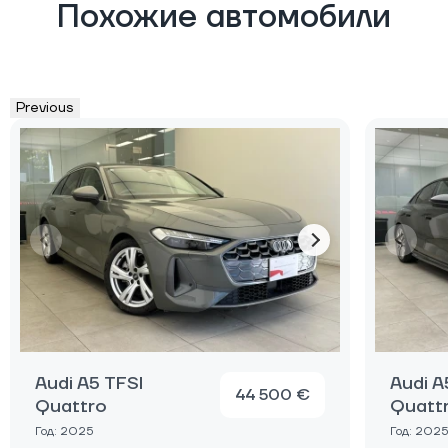
Похожие автомобили
Previous
Audi A5 TFSI
Audi A
44 500 €
Quattro
Quatt
Год: 2025
Год: 2025