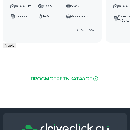
5000 km
2.0 л
4WD
5000 
Дизель
Бензин
Робот
Универсал
Гибрид
ID:POF-559
Next
ПРОСМОТРЕТЬ КАТАЛОГ