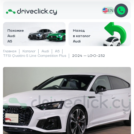
EN
Похожие
Назад
Audi
в каталог
A5
Audi
Главная
Каталог
Audi
A5
TFSI Quattro S Line Competition Plus
2024 — LGO-232