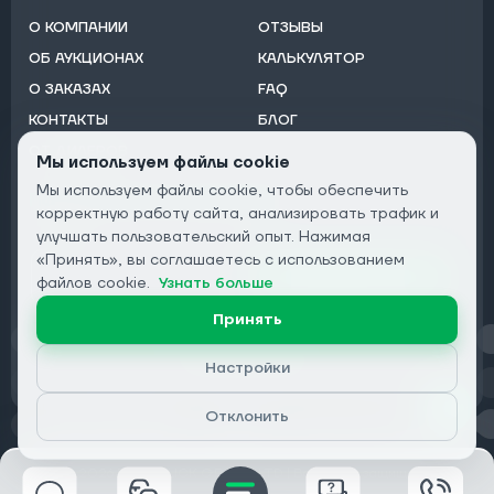
О КОМПАНИИ
ОТЗЫВЫ
ОБ АУКЦИОНАХ
КАЛЬКУЛЯТОР
О ЗАКАЗАХ
FAQ
КОНТАКТЫ
БЛОГ
ОТ ДИЛЕРОВ
Мы используем файлы cookie
Мы используем файлы cookie, чтобы обеспечить
Подписаться на рассылку:
корректную работу сайта, анализировать трафик и
Email
улучшать пользовательский опыт. Нажимая
«Принять», вы соглашаетесь с использованием
Подписаться
файлов cookie.
Узнать больше
Принять
Конфиденциальность
Настройки
Отклонить
© 2026 DRIVECLICK GROUP LTD | Все права защищены