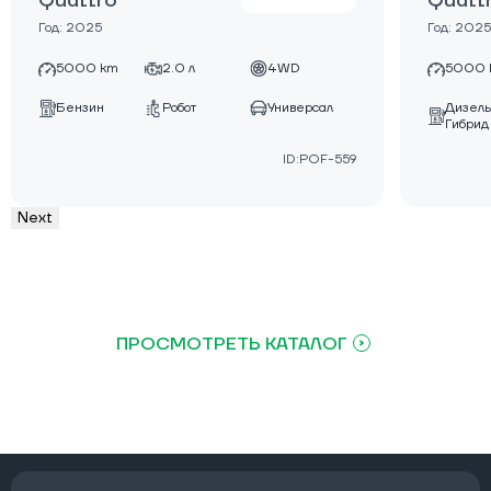
Quattro
Quatt
Год: 2025
Год: 2025
5000 km
2.0 л
4WD
5000 
Дизель
Бензин
Робот
Универсал
Гибрид
ID:POF-559
Next
ПРОСМОТРЕТЬ КАТАЛОГ