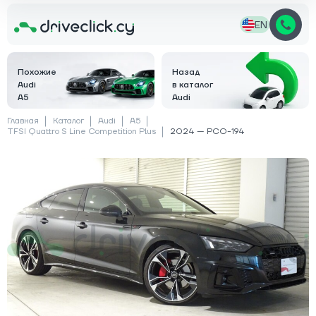
EN
Похожие
Назад
Audi
в каталог
A5
Audi
Главная
Каталог
Audi
A5
TFSI Quattro S Line Competition Plus
2024 — PCO-194