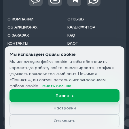
О КОМПАНИИ
ОТЗЫВЫ
ОБ АУКЦИОНАХ
КАЛЬКУЛЯТОР
О ЗАКАЗАХ
FAQ
КОНТАКТЫ
БЛОГ
ОТ ДИЛЕРОВ
Мы используем файлы cookie
Мы используем файлы cookie, чтобы обеспечить
Подписаться на рассылку:
корректную работу сайта, анализировать трафик и
Email
улучшать пользовательский опыт. Нажимая
«Принять», вы соглашаетесь с использованием
Подписаться
файлов cookie.
Узнать больше
Принять
Конфиденциальность
Настройки
Отклонить