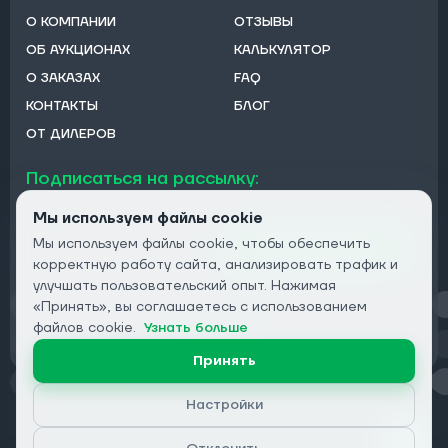
О КОМПАНИИ
ОТЗЫВЫ
ОБ АУКЦИОНАХ
КАЛЬКУЛЯТОР
О ЗАКАЗАХ
FAQ
КОНТАКТЫ
БЛОГ
ОТ ДИЛЕРОВ
Подписаться на рассылку:
Email
Мы используем файлы cookie
Мы используем файлы cookie, чтобы обеспечить
Подписаться
корректную работу сайта, анализировать трафик и
улучшать пользовательский опыт. Нажимая
«Принять», вы соглашаетесь с использованием
Конфиденциальность
файлов cookie.
Узнать больше
Принять
Настройки
© 2026 DRIVECLICK GROUP LTD | Все права защищены