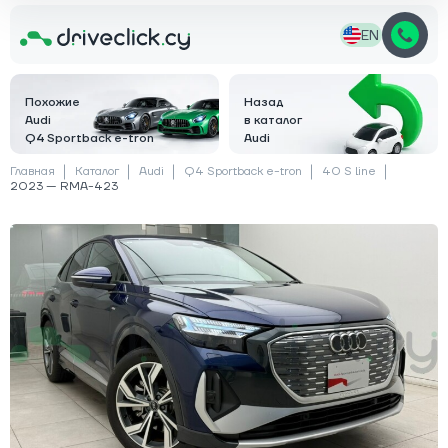
EN
Похожие
Назад
Audi
в каталог
Q4 Sportback e-tron
Audi
Главная
Каталог
Audi
Q4 Sportback e-tron
40 S line
2023 — RMA-423