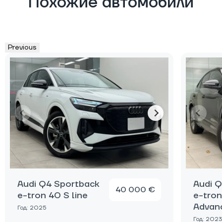
Похожие автомобили
Previous
Audi Q4 Sportback
Audi 
40 000 €
e-tron 40 S line
e-tro
Advan
Год: 2025
Год: 2023