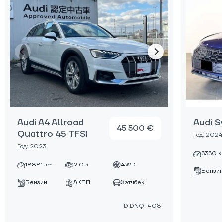
Audi A4 Allroad
Audi 
45 500 €
Quattro 45 TFSI
Год: 202
Год: 2023
3330 
18881 km
2.0 л
4WD
Бензи
Бензин
АКПП
Хэтчбек
ID:DNQ-408