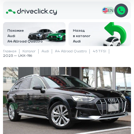
EN
Похожие
Назад
Audi
в каталог
A4 Allroad Quattro
Audi
Главная
Каталог
Audi
A4 Allroad Quattro
45 TFSI
2023 — UKX-196