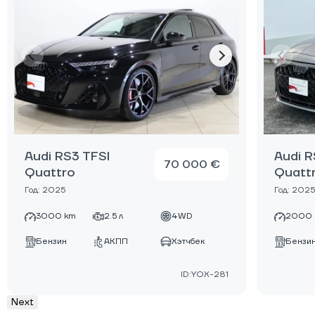
Audi RS3 TFSI
Audi R
70 000 €
Quattro
Quatt
Год: 2025
Год: 2025
3000 km
2.5 л
4WD
2000 
Бензин
АКПП
Хэтчбек
Бензи
ID:YOX-281
Next