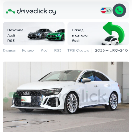
EN
Похожие
Назад
Audi
в каталог
RS3
Audi
Главная
Каталог
Audi
RS3
TFSI Quattro
2023 — URQ-240