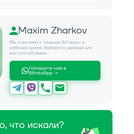
Maxim Zharkov
Мы отвечаем в течение 30 минут в
рабочее время. Выберите удобный для
вас способ связи.
Напишите нам в
WhatsApp →
о, что искали?