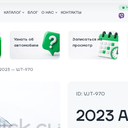
М
КАТАЛОГ
БЛОГ
О НАС
КОНТАКТЫ
Узнать об
Записаться на
автомобиле
просмотр
2023 — VJT-970
ID: VJT-970
2023 A