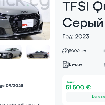
TFSI Q
Серый
Год: 2023
3000 km
Бензин
Цена:
age 09/2023
51 500 €
Цена по
ansmission with manual