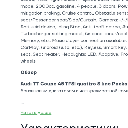
mode, 2000cc, gasoline, 4 people, 3 doors, Power
mitigation braking, Cruise control, Obstacle sensor
seat/Passenger seat/Side/Curtain, Camera: -/-/B
Anti-skid device, Idling Stop, Anti-theft device, 
Turbocharger setting model, Air conditioner/cool
Memory, etc., Music player connection available,
CarPlay, Android Auto, etc.), Keyless, Smart key,
seat, Seat heater, Headlights: LED, Adaptive, Fro
wheels
Обзор
Audi TT Coupe 45 TFSI quattro S line Pack
бензиновым двигателем и четырехместной ком
Читать далее