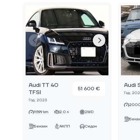
Audi TT 40
Audi 
51 600 €
TFSI
Год: 202
Год: 2023
2000
11599 km
2.0 л
2WD
Бенз
Бензин
АКПП
Седан