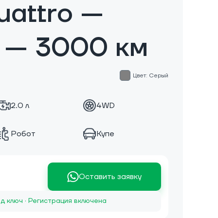
uattro —
 — 3000 км
Цвет: Серый
2.0 л
4WD
Робот
Купе
Оставить заявку
д ключ · Регистрация включена