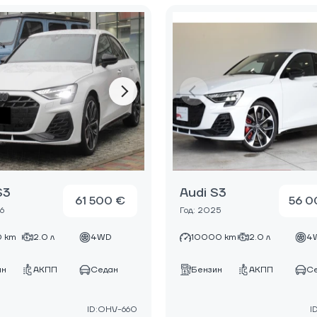
S3
Audi S3
61 500 €
56 0
6
Год: 2025
 km
2.0 л
4WD
10000 km
2.0 л
4
ин
АКПП
Седан
Бензин
АКПП
С
ID:OHV-660
I