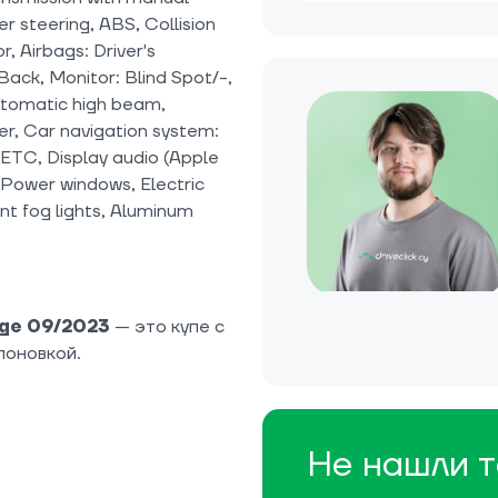
 steering, ABS, Collision
, Airbags: Driver's
ack, Monitor: Blind Spot/-,
Automatic high beam,
er, Car navigation system:
 ETC, Display audio (Apple
 Power windows, Electric
nt fog lights, Aluminum
age 09/2023
— это купе с
поновкой.
Не нашли т