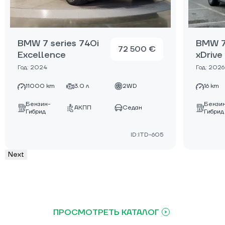
BMW 7 series 740i
BMW 7
72 500 €
Excellence
xDrive
Год: 2024
Год: 2026
11000 km
3.0 л
2WD
16 km
Бензин-
Бензи
АКПП
Седан
Гибрид
Гибрид
ID:ITD-605
Next
ПРОСМОТРЕТЬ КАТАЛОГ