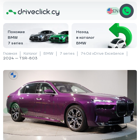
EN
Похожие
Назад
BMW
в каталог
7 series
BMW
Главная
Каталог
BMW
7 series
740d xDrive Excellence
2024 — TSR-803