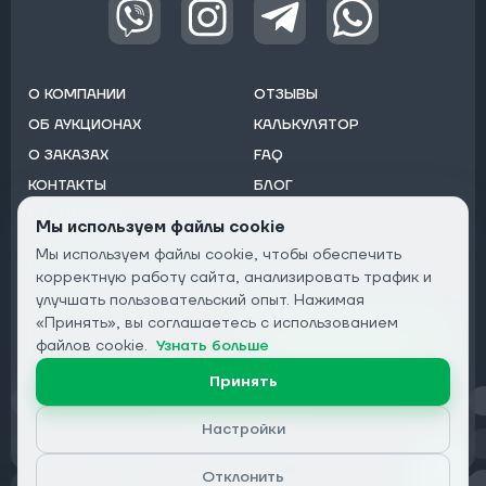
О КОМПАНИИ
ОТЗЫВЫ
ОБ АУКЦИОНАХ
КАЛЬКУЛЯТОР
О ЗАКАЗАХ
FAQ
КОНТАКТЫ
БЛОГ
ОТ ДИЛЕРОВ
Мы используем файлы cookie
Мы используем файлы cookie, чтобы обеспечить
Подписаться на рассылку:
корректную работу сайта, анализировать трафик и
Email
улучшать пользовательский опыт. Нажимая
«Принять», вы соглашаетесь с использованием
Подписаться
файлов cookie.
Узнать больше
Принять
Конфиденциальность
Настройки
Отклонить