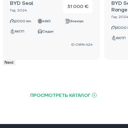
BYD Seal
BYD S
31 000 €
Range
Год: 2024
Год: 202
2000 km
4WD
Электро
3000 
АКПП
Седан
АКПП
ID:OWN-624
Next
ПРОСМОТРЕТЬ КАТАЛОГ