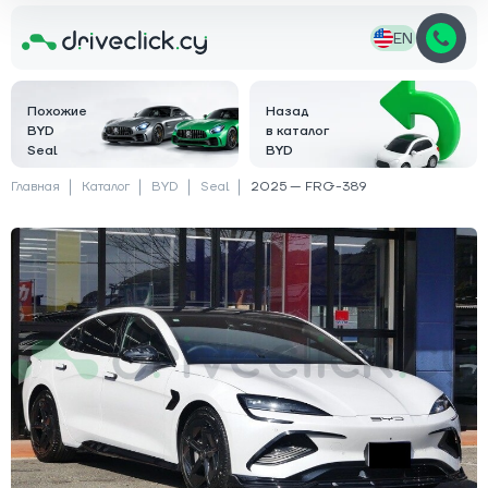
EN
Похожие
Назад
BYD
в каталог
Seal
BYD
Главная
Каталог
BYD
Seal
2025 — FRG-389