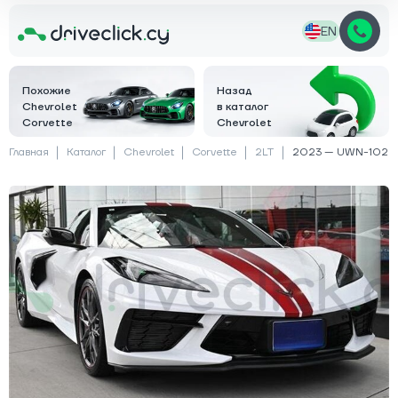
EN
Похожие
Назад
Chevrolet
в каталог
Corvette
Chevrolet
Главная
Каталог
Chevrolet
Corvette
2LT
2023 — UWN-102