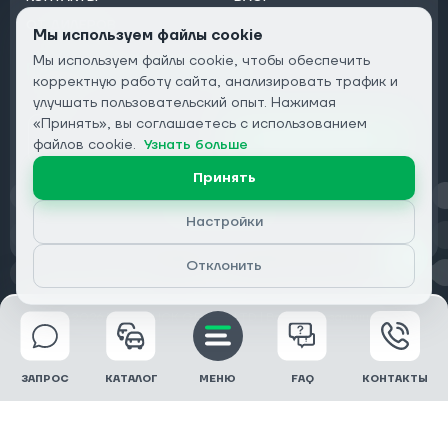
ОТ ДИЛЕРОВ
Мы используем файлы cookie
Мы используем файлы cookie, чтобы обеспечить
Подписаться на рассылку:
корректную работу сайта, анализировать трафик и
Email
улучшать пользовательский опыт. Нажимая
«Принять», вы соглашаетесь с использованием
Подписаться
файлов cookie.
Узнать больше
Принять
Конфиденциальность
Настройки
Отклонить
© 2026 DRIVECLICK GROUP LTD | Все права защищены
ЗАПРОС
КАТАЛОГ
МЕНЮ
FAQ
КОНТАКТЫ