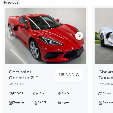
Previous
Chevrolet
Chevr
113 000 €
Corvette 2LT
Corve
Год: 2023
Год: 2026
1000 km
6.2 л
2WD
81 km
Бензин
АКПП
Купе
Бензи