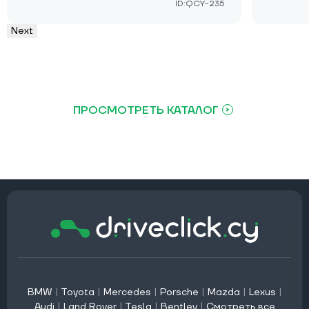
ID:QCY-235
Next
ПРОСМОТРЕТЬ КАТАЛОГ
BMW
|
Toyota
|
Mercedes
|
Porsche
|
Mazda
|
Lexus
|
Audi
|
Land Rover
|
Tesla
|
Bentley
|
Смотреть все