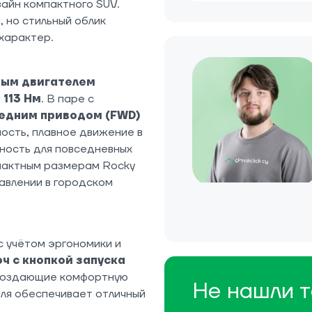
айн компактного SUV.
, но стильный облик
характер.
вым двигателем
м
113 Нм
. В паре с
едним приводом (FWD)
ость, плавное движение в
ность для повседневных
мпактным размерам Rocky
авлении в городском
 с учётом эргономики и
ч с кнопкой запуска
 создающие комфортную
Не нашли т
ля обеспечивает отличный