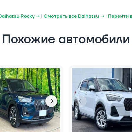
Daihatsu Rocky →
|
Смотреть все Daihatsu →
|
Перейти в
Похожие автомобили