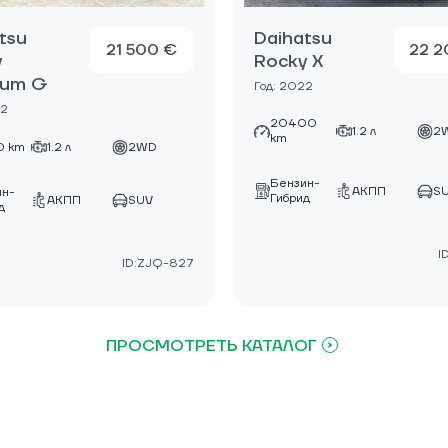
tsu
Daihatsu
21 500 €
22 2
y
Rocky X
ium G
Год: 2022
22
20400
1.2 л
2
km
0 km
1.2 л
2WD
Бензин-
АКПП
S
ин-
Гибрид
АКПП
SUV
д
I
ID:ZJQ-827
ПРОСМОТРЕТЬ КАТАЛОГ