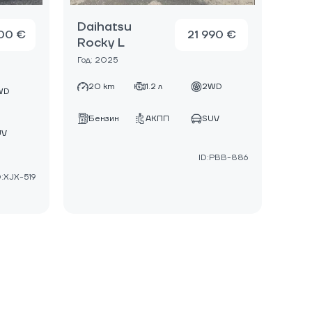
Daihatsu
00 €
21 990 €
Rocky L
Год: 2025
20 km
1.2 л
2WD
WD
Бензин
АКПП
SUV
UV
ID:PBB-886
D:XJX-519