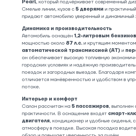
Pearl
, который подчёркивает современный диз
Смелые линии, кузов с
5 дверями
и практичный
придают автомобилю уверенный и динамичный 
Динамика и производительность
Автомобиль оснащён
1,2-литровым бензино
мощностью около
87 л.с.
и крутящим моменто
автоматической трансмиссией (AT)
и
пер
он обеспечивает высокую топливную экономичн
городских условиях и надёжную производитель
поездок и загородных выездов. Благодаря ко
отличается манёвренностью и удобством в упр
потоке.
Интерьер и комфорт
Салон рассчитан на
5 пассажиров
, выполнен
практичности. В оснащение входят
смарт-клю
двигателя
, кондиционер и удобные сиденья,
атмосферу в поездке. Высокая посадка водите
обзор и повышает уверенность за рулём.