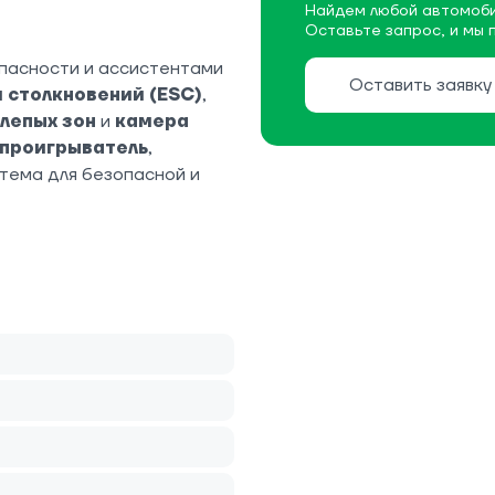
Найдем любой автомоби
Оставьте запрос, и мы 
пасности и ассистентами
Оставить заявку
 столкновений (ESC)
,
слепых зон
и
камера
проигрыватель
,
тема для безопасной и