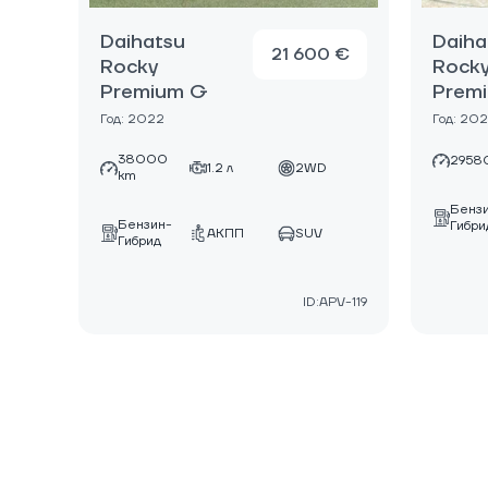
Daihatsu
Daiha
21 600 €
Rocky
Rock
Premium G
Prem
Год: 2022
Год: 20
38000
2958
1.2 л
2WD
km
Бенз
Бензин-
Гибри
АКПП
SUV
Гибрид
ID:APV-119