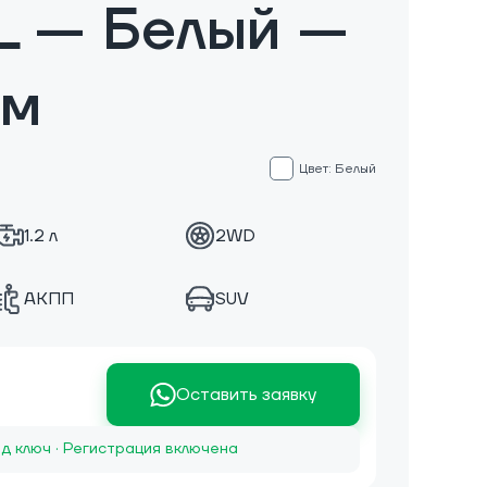
L — Белый —
км
Цвет: Белый
1.2 л
2WD
АКПП
SUV
Оставить заявку
д ключ · Регистрация включена