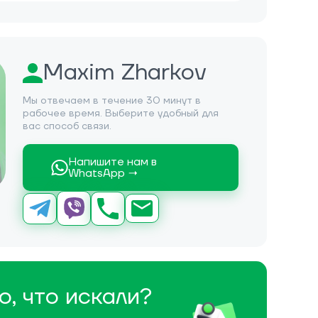
Maxim Zharkov
Мы отвечаем в течение 30 минут в
рабочее время. Выберите удобный для
вас способ связи.
Напишите нам в
WhatsApp →
о, что искали?