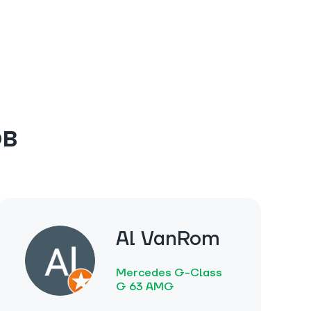
ов
Al VanRom
Mercedes G-Class
G 63 AMG