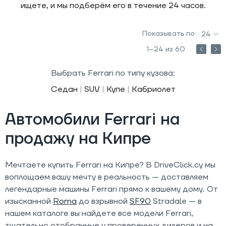
ищете, и мы подберём его в течение 24 часов.
Показывать по:
24
1–24 из 60
Выбрать Ferrari по типу кузова:
Седан
|
SUV
|
Купе
|
Кабриолет
Автомобили Ferrari на
продажу на Кипре
Мечтаете купить Ferrari на Кипре? В DriveClick.cy мы
воплощаем вашу мечту в реальность — доставляем
легендарные машины Ferrari прямо к вашему дому. От
изысканной
Roma
до взрывной
SF90
Stradale — в
нашем каталоге вы найдете все модели Ferrari,
тщательно отобранные у проверенных дилеров и на