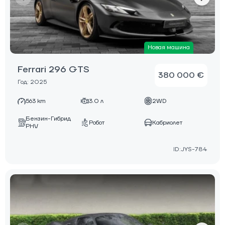
Новая машина
Ferrari 296 GTS
380 000 €
Год: 2025
563 km
3.0 л
2WD
Бензин-Гибрид
Робот
Кабриолет
PHV
ID:JYS-784