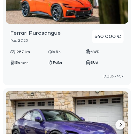
Ferrari Purosangue
540 000 €
Год: 2025
1287 km
6.5 л
4WD
Бензин
Робот
SUV
ID:ZUX-457