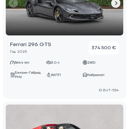
Ferrari 296 GTS
374 500 €
Год: 2025
5644 km
3.0 л
2WD
Бензин-Гибрид
АКПП
Кабриолет
PHV
ID:BUT-534