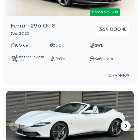
Новая машина
Ferrari 296 GTS
364 000 €
Год: 2025
80 km
3.0 л
2WD
Бензин-Гибрид
Робот
Кабриолет
PHV
ID:FRM-109