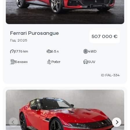
Ferrari Purosangue
507 000 €
Год: 2025
1776 km
6.5 л
4WD
Бензин
Робот
SUV
ID:FAL-334