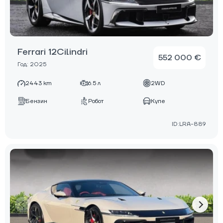
Ferrari 12Cilindri
552 000 €
Год: 2025
2443 km
6.5 л
2WD
Бензин
Робот
Купе
ID:LRA-889