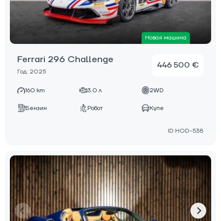
Новая машина
Ferrari 296 Challenge
446 500 €
Год: 2025
160 km
3.0 л
2WD
Бензин
Робот
Купе
ID:HOD-538