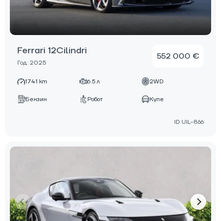
Ferrari 12Cilindri
552 000 €
Год: 2025
1741 km
6.5 л
2WD
Бензин
Робот
Купе
ID:UIL-866