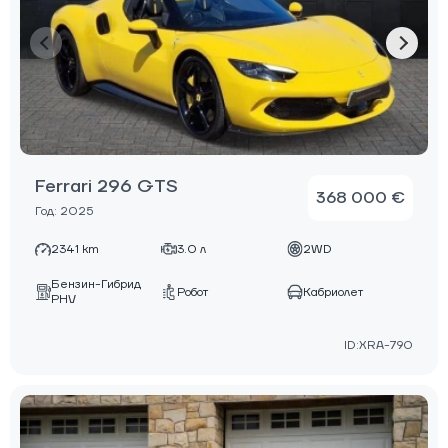
Ferrari 296 GTS
368 000 €
Год: 2025
2341 km
3.0 л
2WD
Бензин-Гибрид
Робот
Кабриолет
PHV
ID:XRA-790