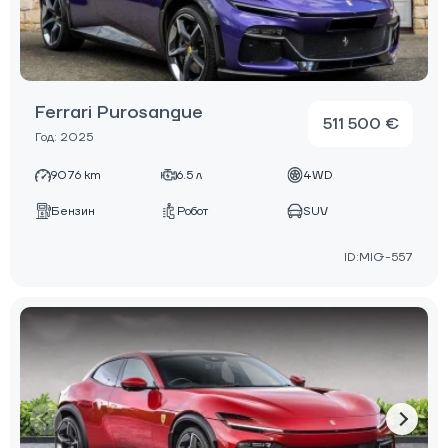
Ferrari Purosangue
511 500 €
Год: 2025
9076 km
6.5 л
4WD
Бензин
Робот
SUV
ID:MIG-557