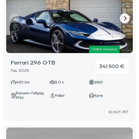
Новая машина
Ferrari 296 GTB
341 500 €
Год: 2025
490 km
3.0 л
2WD
Бензин-Гибрид
Робот
Купе
PHV
ID:XST-917