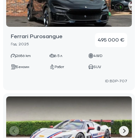
Ferrari Purosangue
495 000 €
Год: 2025
2686 km
6.5 л
4WD
Бензин
Робот
SUV
ID:BDP-707