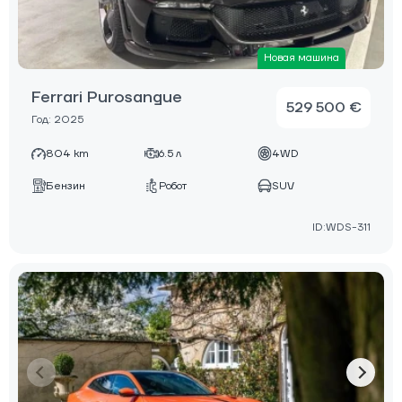
Новая машина
Ferrari Purosangue
529 500 €
Год: 2025
804 km
6.5 л
4WD
Бензин
Робот
SUV
ID:WDS-311