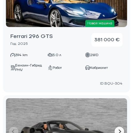
Новая машина
Ferrari 296 GTS
381 000 €
Год: 2025
394 km
3.0 л
2WD
Бензин-Гибрид
Робот
Кабриолет
PHV
ID:BQU-304