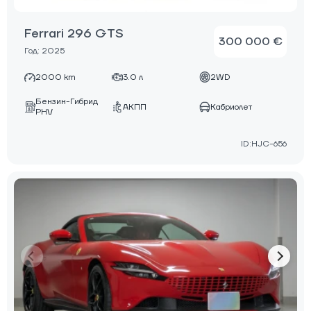
Ferrari 296 GTS
300 000 €
Год: 2025
2000 km
3.0 л
2WD
Бензин-Гибрид
АКПП
Кабриолет
PHV
ID:HJC-656