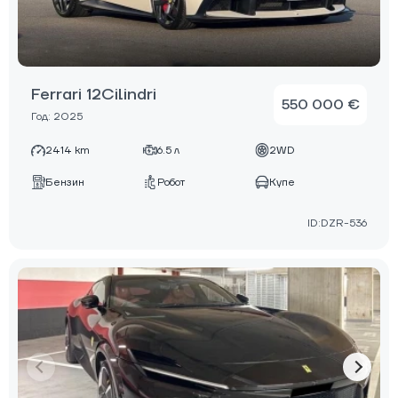
Ferrari 12Cilindri
550 000 €
Год: 2025
2414 km
6.5 л
2WD
Бензин
Робот
Купе
ID:DZR-536