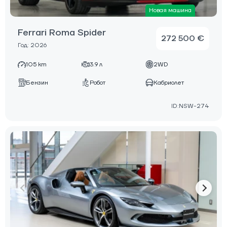
Новая машина
Ferrari Roma Spider
272 500 €
Год: 2026
105 km
3.9 л
2WD
Бензин
Робот
Кабриолет
ID:NSW-274