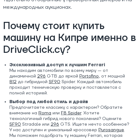
международных аукционах.
Почему стоит купить
машину на Кипре именно в
DriveClick.cy?
Эксклюзивный доступ к лучшим Ferrari
Мы находим автомобили по всему миру — от
динамичной
296
GTB до яркой
Portofino
, от мощной
812
до гибридной
SF90
Spider. Каждый автомобиль
проходит техническую проверку и поставляется с
полной историей.
Выбор под любой стиль и драйв
Предпочитаете классику с характером? Обратите
внимание на
Roma
или
F8 Spider
. Хотите
технологичный гибрид нового поколения? Оцените
SF90
Stradale или
296
GTS. Ищете нечто особенное?
У нас доступен и уникальный кроссовер
Purosangue
.
Мы поможем подобрать ту машину Ferrari, которая