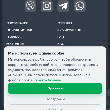
О КОМПАНИИ
ОТЗЫВЫ
ОБ АУКЦИОНАХ
КАЛЬКУЛЯТОР
О ЗАКАЗАХ
FAQ
КОНТАКТЫ
БЛОГ
ОТ ДИЛЕРОВ
Мы используем файлы cookie
Мы используем файлы cookie, чтобы обеспечить
Подписаться на рассылку:
корректную работу сайта, анализировать трафик и
Email
улучшать пользовательский опыт. Нажимая
«Принять», вы соглашаетесь с использованием
Подписаться
файлов cookie.
Узнать больше
Принять
Конфиденциальность
Настройки