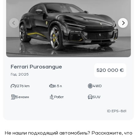
Ferrari Purosangue
520 000 €
Год: 2025
1276 km
6.5 л
4WD
Бензин
Робот
SUV
ID:EPS-861
Не нашли подходящий автомобиль? Расскажите, что