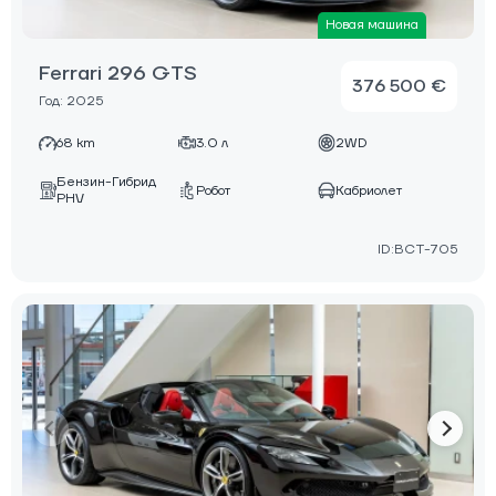
Новая машина
Ferrari 296 GTS
376 500 €
Год: 2025
68 km
3.0 л
2WD
Бензин-Гибрид
Робот
Кабриолет
PHV
ID:BCT-705