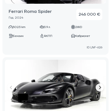
Ferrari Roma Spider
246 000 €
Год: 2024
3023 km
3.9 л
2WD
Бензин
АКПП
Кабриолет
ID:LNF-626