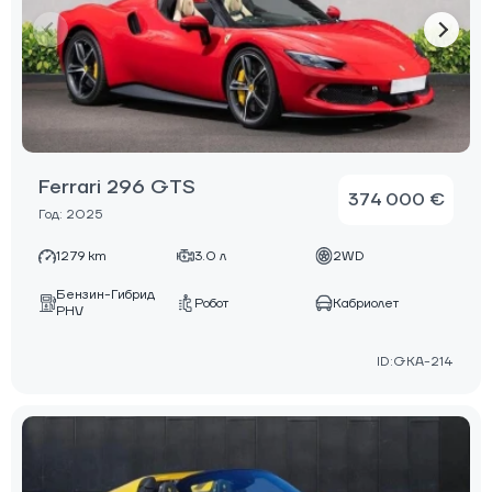
Ferrari 296 GTS
374 000 €
Год: 2025
1279 km
3.0 л
2WD
Бензин-Гибрид
Робот
Кабриолет
PHV
ID:GKA-214