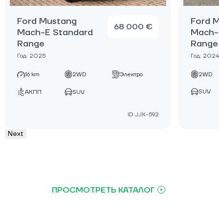
Ford Mustang
Ford 
68 000 €
Mach-E Standard
Mach-
Range
Range
Год: 2025
Год: 202
16 km
2WD
Электро
2WD
SUV
АКПП
SUV
ID:JJX-592
Next
ПРОСМОТРЕТЬ КАТАЛОГ