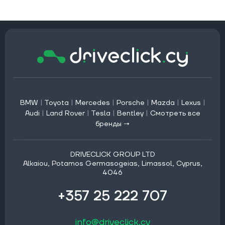
BMW
|
Toyota
|
Mercedes
|
Porsche
|
Mazda
|
Lexus
|
Audi
|
Land Rover
|
Tesla
|
Bentley
|
Смотреть все
бренды →
DRIVECLICK GROUP LTD
Alkaiou, Potamos Germasogeias, Limassol, Cyprus,
4046
+357 25 222 707
info@driveclick.cy