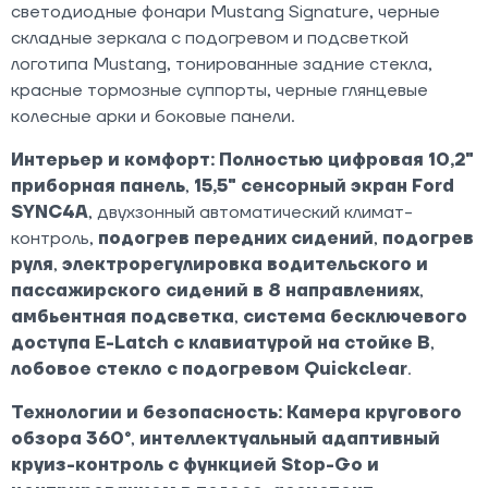
светодиодные фонари Mustang Signature, черные
складные зеркала с подогревом и подсветкой
логотипа Mustang, тонированные задние стекла,
красные тормозные суппорты, черные глянцевые
колесные арки и боковые панели.
Интерьер и комфорт:
Полностью цифровая 10,2"
приборная панель
,
15,5" сенсорный экран Ford
SYNC4A
, двухзонный автоматический климат-
контроль,
подогрев передних сидений
,
подогрев
руля
,
электрорегулировка водительского и
пассажирского сидений в 8 направлениях
,
амбьентная подсветка
,
система бесключевого
доступа E-Latch с клавиатурой на стойке B
,
лобовое стекло с подогревом Quickclear
.
Технологии и безопасность:
Камера кругового
обзора 360°
,
интеллектуальный адаптивный
круиз-контроль с функцией Stop-Go и