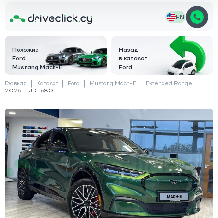
EN
Похожие
Назад
Ford
в каталог
Mustang Mach-E
Ford
Главная
Каталог
Ford
Mustang Mach-E
Extended Range
2025 — JDI-680