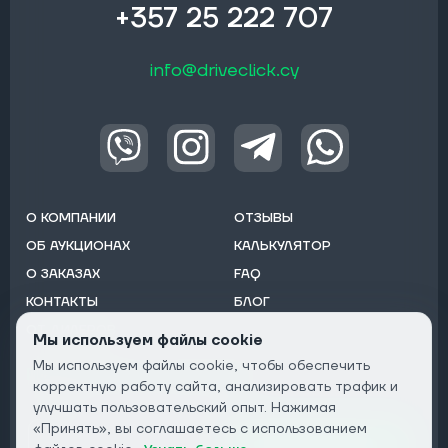
+357 25 222 707
info@driveclick.cy
О КОМПАНИИ
ОТЗЫВЫ
ОБ АУКЦИОНАХ
КАЛЬКУЛЯТОР
О ЗАКАЗАХ
FAQ
КОНТАКТЫ
БЛОГ
ОТ ДИЛЕРОВ
Мы используем файлы cookie
Мы используем файлы cookie, чтобы обеспечить
Подписаться на рассылку:
корректную работу сайта, анализировать трафик и
Email
улучшать пользовательский опыт. Нажимая
«Принять», вы соглашаетесь с использованием
Подписаться