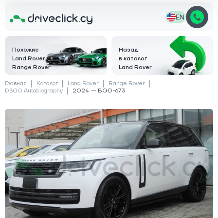
EN
Похожие
Назад
Land Rover
в каталог
Range Rover
Land Rover
Главная
Каталог
Land Rover
Range Rover
D300 Autobiography
2024 — BGD-673