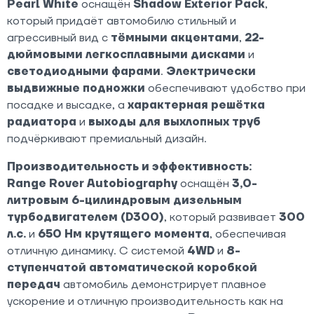
Pearl White
оснащён
Shadow Exterior Pack
,
который придаёт автомобилю стильный и
агрессивный вид с
тёмными акцентами
,
22-
дюймовыми легкосплавными дисками
и
светодиодными фарами
.
Электрически
выдвижные подножки
обеспечивают удобство при
посадке и высадке, а
характерная решётка
радиатора
и
выходы для выхлопных труб
подчёркивают премиальный дизайн.
Производительность и эффективность:
Range Rover Autobiography
оснащён
3,0-
литровым 6-цилиндровым дизельным
турбодвигателем (D300)
, который развивает
300
л.с.
и
650 Нм крутящего момента
, обеспечивая
отличную динамику. С системой
4WD
и
8-
ступенчатой автоматической коробкой
передач
автомобиль демонстрирует плавное
ускорение и отличную производительность как на