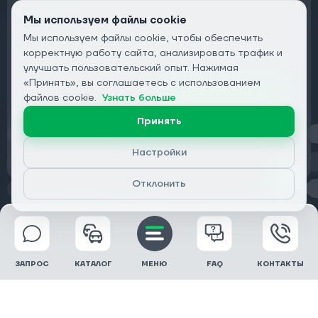
ОТ ДИЛЕРОВ
Мы используем файлы cookie
Мы используем файлы cookie, чтобы обеспечить
Подписаться на рассылку:
корректную работу сайта, анализировать трафик и
Email
улучшать пользовательский опыт. Нажимая
«Принять», вы соглашаетесь с использованием
Подписаться
файлов cookie.
Узнать больше
Принять
Конфиденциальность
Настройки
Отклонить
© 2026 DRIVECLICK GROUP LTD | Все права защищены
ЗАПРОС
КАТАЛОГ
МЕНЮ
FAQ
КОНТАКТЫ