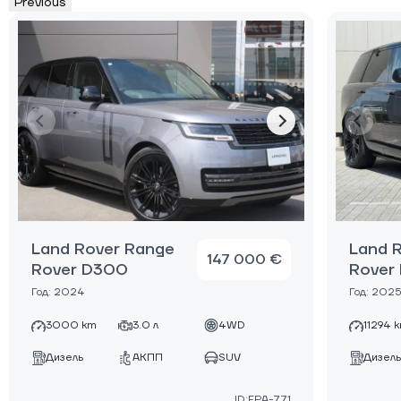
Previous
Land Rover Range
Land 
147 000 €
Rover D300
Rover
Год: 2024
Год: 2025
3000 km
3.0 л
4WD
11294 
Дизель
АКПП
SUV
Дизель
ID:FPA-771