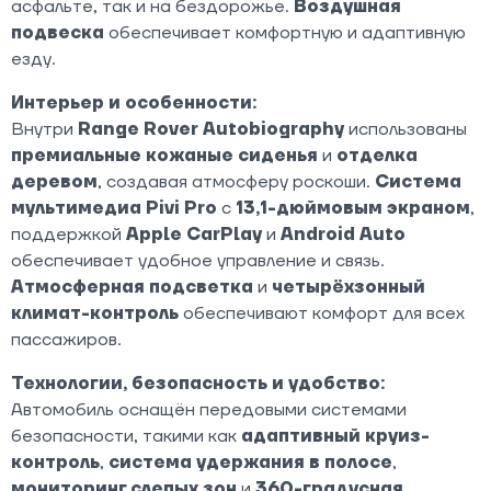
асфальте, так и на бездорожье.
Воздушная
подвеска
обеспечивает комфортную и адаптивную
езду.
Интерьер и особенности:
Внутри
Range Rover Autobiography
использованы
премиальные кожаные сиденья
и
отделка
деревом
, создавая атмосферу роскоши.
Система
мультимедиа Pivi Pro
с
13,1-дюймовым экраном
,
поддержкой
Apple CarPlay
и
Android Auto
обеспечивает удобное управление и связь.
Атмосферная подсветка
и
четырёхзонный
климат-контроль
обеспечивают комфорт для всех
пассажиров.
Технологии, безопасность и удобство:
Автомобиль оснащён передовыми системами
безопасности, такими как
адаптивный круиз-
контроль
,
система удержания в полосе
,
мониторинг слепых зон
и
360-градусная