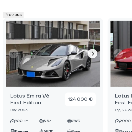
Previous
Lotus Emira V6
Lotus 
124 000 €
First Edition
First E
Год: 2023
Год: 2023
900 km
3.5 л
2WD
2000 
Бензин
АКПП
Купе
Бензи