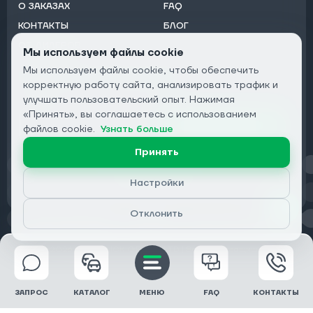
О ЗАКАЗАХ
FAQ
КОНТАКТЫ
БЛОГ
ОТ ДИЛЕРОВ
Мы используем файлы cookie
Мы используем файлы cookie, чтобы обеспечить
Подписаться на рассылку:
корректную работу сайта, анализировать трафик и
Email
улучшать пользовательский опыт. Нажимая
«Принять», вы соглашаетесь с использованием
Подписаться
файлов cookie.
Узнать больше
Принять
Конфиденциальность
Настройки
Отклонить
© 2026 DRIVECLICK GROUP LTD | Все права защищены
ЗАПРОС
КАТАЛОГ
МЕНЮ
FAQ
КОНТАКТЫ