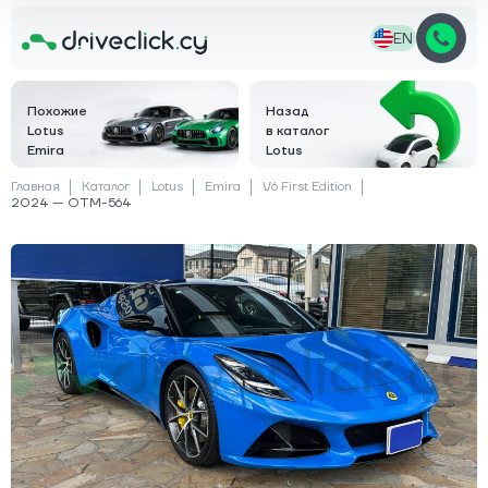
EN
Похожие
Назад
Lotus
в каталог
Emira
Lotus
Главная
Каталог
Lotus
Emira
V6 First Edition
2024 — OTM-564