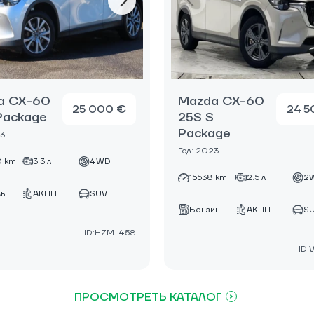
a CX-60
Mazda CX-60
25 000 €
24 5
Package
25S S
Package
23
Год: 2023
 km
3.3 л
4WD
15538 km
2.5 л
2
ь
АКПП
SUV
Бензин
АКПП
S
ID:HZM-458
ID:
ПРОСМОТРЕТЬ КАТАЛОГ