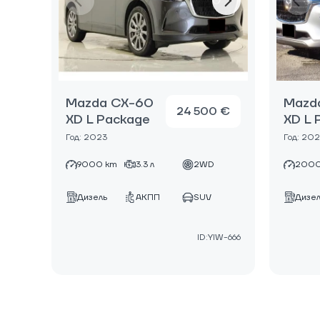
Mazda CX-60
Mazd
24 500 €
XD L Package
XD L 
Год: 2023
Год: 20
9000 km
3.3 л
2WD
2000
Дизель
АКПП
SUV
Дизел
ID:YIW-666