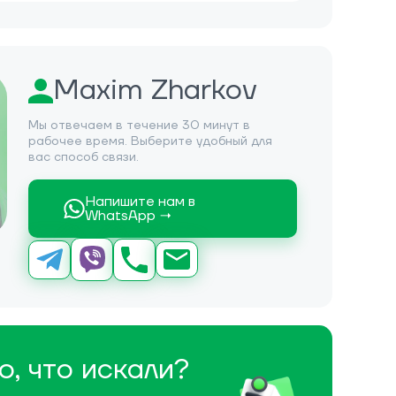
Maxim Zharkov
Мы отвечаем в течение 30 минут в
рабочее время. Выберите удобный для
вас способ связи.
Напишите нам в
WhatsApp →
о, что искали?