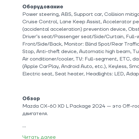
Оборудование
Power steering, ABS, Support car, Collision mitig
Cruise Control, Lane Keep Assist, Accelerator pe
(accidental acceleration) prevention device, Obst
Driver’s seat/Passenger seat/Side/Curtain, Full
Front/Side/Back, Monitor: Blind Spot/Rear Traffic,
Stop, Anti-theft device, Automatic high beam, T
Air conditioner/cooler, TV: Full-segment, ETC, d
(Apple CarPlay, Android Auto, etc.), Keyless, Sm
Electric seat, Seat heater, Headlights: LED, Ada
Обзор
Mazda CX-60 XD L Package 2024 — это Off-ro
двигателя.
Читать далее