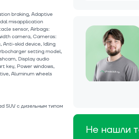
ation braking, Adaptive
dal misapplication
acle sensor, Airbags:
-width camera, Cameras:
 Anti-skid device, Idling
urbocharger setting model,
ashcam, Display audio
art key, Power windows,
ptive, Aluminum wheels
ad SUV с дизельным типом
Не нашли т