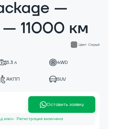
ackage —
 — 11000 км
Цвет: Серый
3.3 л
4WD
АКПП
SUV
Оставить заявку
д ключ · Регистрация включена