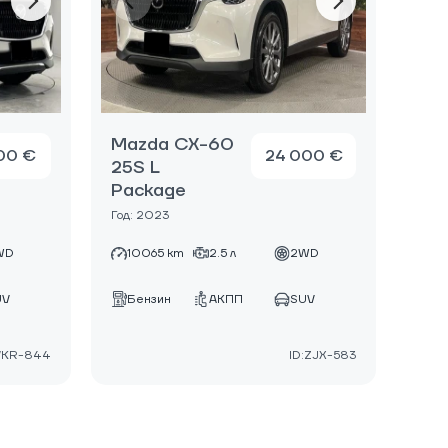
Mazda CX-60
00 €
24 000 €
25S L
Package
Год: 2023
WD
10065 km
2.5 л
2WD
UV
Бензин
АКПП
SUV
VKR-844
ID:ZJX-583