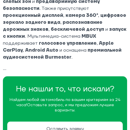
слепых зон
и
предаварийную систему
безопасности
. Также присутствуют
проекционный дисплей
,
камера 360°
,
цифровое
зеркало заднего вида
,
распознавание
дорожных знаков
,
бесключевой доступ
и
запуск
с кнопки
. Мультимедиа-система
MBUX
поддерживает
голосовое управление
,
Apple
CarPlay
,
Android Auto
и оснащена
премиальной
аудиосистемой Burmester
.
Не нашли то, что искали?
Найдем любой автомобиль по вашим критериям за 24
часа!
Оставьте запрос, и мы предложим лучшие
варианты.
Оставить заявку