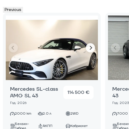
Previous
Mercedes SL-class
Merce
114 500 €
AMG SL 43
43
Год: 2026
Год: 2023
2000 km
2.0 л
2WD
7000 
Бензин-
Бензи
АКПП
Кабриолет
Гибрид
Гибрид