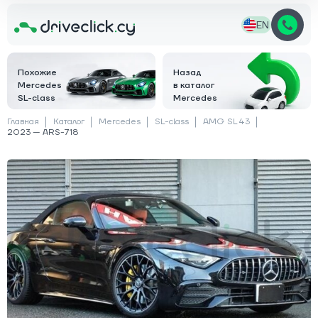
EN
Похожие
Назад
Mercedes
в каталог
SL-class
Mercedes
Главная
Каталог
Mercedes
SL-class
AMG SL 43
2023 — ARS-718