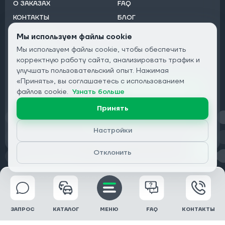
О ЗАКАЗАХ
FAQ
КОНТАКТЫ
БЛОГ
ОТ ДИЛЕРОВ
Мы используем файлы cookie
Мы используем файлы cookie, чтобы обеспечить
Подписаться на рассылку:
корректную работу сайта, анализировать трафик и
Email
улучшать пользовательский опыт. Нажимая
«Принять», вы соглашаетесь с использованием
Подписаться
файлов cookie.
Узнать больше
Принять
Конфиденциальность
Настройки
Отклонить
© 2026 DRIVECLICK GROUP LTD | Все права защищены
ЗАПРОС
КАТАЛОГ
МЕНЮ
FAQ
КОНТАКТЫ