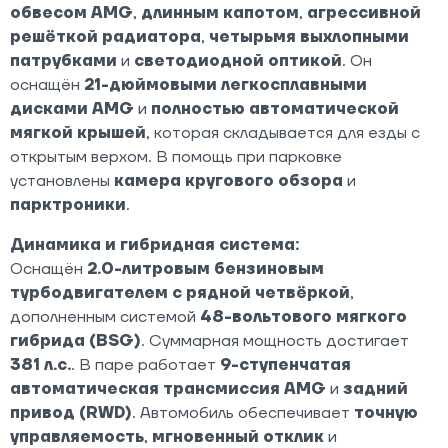
обвесом AMG
,
длинным капотом
,
агрессивной
решёткой радиатора
,
четырьмя выхлопными
патрубками
и
светодиодной оптикой
. Он
оснащён
21-дюймовыми легкосплавными
дисками AMG
и
полностью автоматической
мягкой крышей
, которая складывается для езды с
открытым верхом. В помощь при парковке
установлены
камера кругового обзора
и
парктроники
.
Динамика и гибридная система:
Оснащён
2.0-литровым бензиновым
турбодвигателем с рядной четвёркой
,
дополненным системой
48-вольтового мягкого
гибрида (BSG)
. Суммарная мощность достигает
381 л.с.
. В паре работает
9-ступенчатая
автоматическая трансмиссия AMG
и
задний
привод (RWD)
. Автомобиль обеспечивает
точную
управляемость
,
мгновенный отклик
и