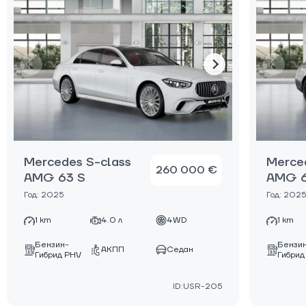
Mercedes S-class
Merce
260 000 €
AMG 63 S
AMG 6
Год: 2025
Год: 2025
1 km
4.0 л
4WD
1 km
Бензин-
Бензи
АКПП
Седан
Гибрид PHV
Гибрид
ID:USR-205