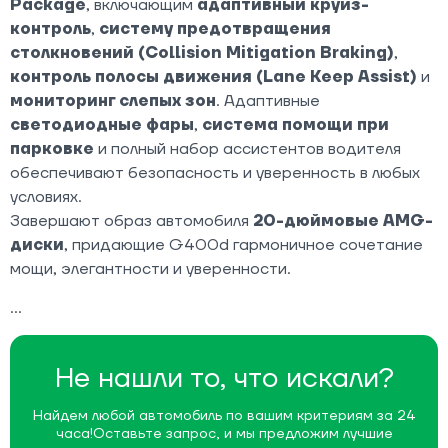
Package
, включающим
адаптивный круиз-
контроль
,
систему предотвращения
столкновений (Collision Mitigation Braking)
,
контроль полосы движения (Lane Keep Assist)
и
мониторинг слепых зон
. Адаптивные
светодиодные фары
,
система помощи при
парковке
и полный набор ассистентов водителя
обеспечивают безопасность и уверенность в любых
условиях.
Завершают образ автомобиля
20-дюймовые AMG-
диски
, придающие G400d гармоничное сочетание
мощи, элегантности и уверенности.
Не нашли то, что искали?
Найдем любой автомобиль по вашим критериям за 24
часа!
Оставьте запрос, и мы предложим лучшие