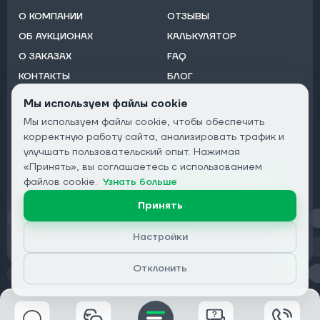
О КОМПАНИИ
ОТЗЫВЫ
ОБ АУКЦИОНАХ
КАЛЬКУЛЯТОР
О ЗАКАЗАХ
FAQ
КОНТАКТЫ
БЛОГ
ОТ ДИЛЕРОВ
Мы используем файлы cookie
Мы используем файлы cookie, чтобы обеспечить
Подписаться на рассылку:
корректную работу сайта, анализировать трафик и
Email
улучшать пользовательский опыт. Нажимая
«Принять», вы соглашаетесь с использованием
Подписаться
файлов cookie.
Узнать больше
Принять
Конфиденциальность
Настройки
Отклонить
© 2026 DRIVECLICK GROUP LTD | Все права защищены