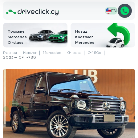
EN
Похожие
Назад
Mercedes
в каталог
G-class
Mercedes
Главная
Каталог
Mercedes
G-class
G450d
2023 — CFH-788