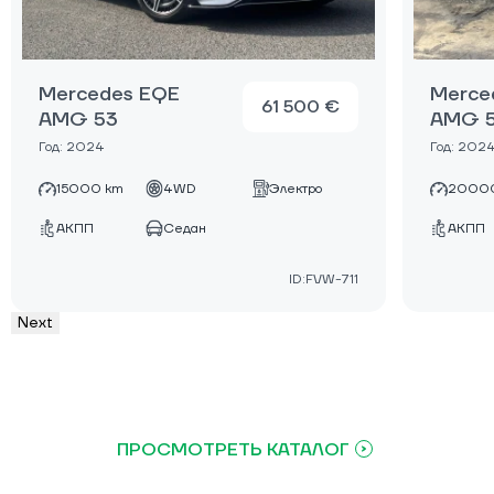
Mercedes EQE
Merce
61 500 €
AMG 53
AMG 
Год: 2024
Год: 202
15000 km
4WD
Электро
2000
АКПП
Седан
АКПП
ID:FVW-711
Next
ПРОСМОТРЕТЬ КАТАЛОГ