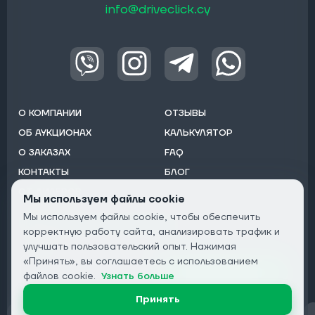
info@driveclick.cy
О КОМПАНИИ
ОТЗЫВЫ
ОБ АУКЦИОНАХ
КАЛЬКУЛЯТОР
О ЗАКАЗАХ
FAQ
КОНТАКТЫ
БЛОГ
ОТ ДИЛЕРОВ
Мы используем файлы cookie
Мы используем файлы cookie, чтобы обеспечить
Подписаться на рассылку:
корректную работу сайта, анализировать трафик и
Email
улучшать пользовательский опыт. Нажимая
«Принять», вы соглашаетесь с использованием
Подписаться
файлов cookie.
Узнать больше
Принять