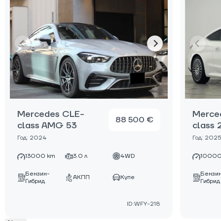
Mercedes CLE-
Merce
88 500 €
class AMG 53
class
Год: 2024
Год: 2025
13000 km
3.0 л
4WD
10000
Бензин-
Бензи
АКПП
Купе
Гибрид
Гибрид
ID:WFY-218