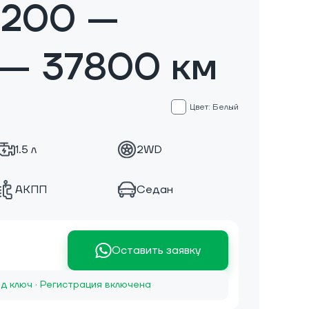
E200 —
 — 37800 км
Цвет: Белый
1.5 л
2WD
АКПП
Седан
Оставить заявку
д ключ · Регистрация включена