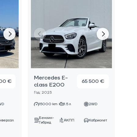
Mercedes E-
00 €
65 500 €
class E200
Год: 2023
WD
15000 km
1.5 л
2WD
Бензин-
иверсал
АКПП
Кабриолет
Гибрид