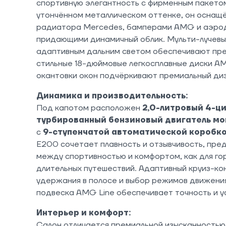
спортивную элегантность с фирменным пакето
утончённом металлическом оттенке, он оснащ
радиатора Mercedes, бамперами AMG и аэро
придающими динамичный облик. Мульти-лучевы
адаптивным дальним светом обеспечивают пре
стильные 18-дюймовые легкосплавные диски A
окантовки окон подчёркивают премиальный ди
Динамика и производительность:
Под капотом расположен
2,0-литровый 4-ц
турбированный бензиновый двигатель мощ
с
9-ступенчатой автоматической коробк
E200 сочетает плавность и отзывчивость, пре
между спортивностью и комфортом, как для гор
длительных путешествий. Адаптивный круиз-ко
удержания в полосе и выбор режимов движени
подвеска AMG Line обеспечивает точность и у
Интерьер и комфорт:
Салон отличается премиальной изысканность