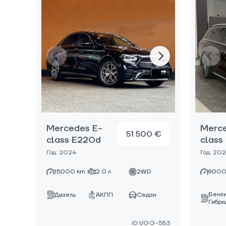
Mercedes E-
Merce
51 500 €
class E220d
class
Год: 2024
Год: 20
15000 km
2.0 л
2WD
9000
Бенз
Дизель
АКПП
Седан
Гибри
ID:VGG-583