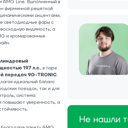
м AMG Line. Выполненный в
ён фирменной решёткой
динамическими акцентами,
е светодиодные фары с
восходную видимость, а
MG и хромированные
зайн.
илиндровый
ностью 197 л.с.
, в паре
ой передач 9G-TRONIC
.
длагая идеальный баланс
одских поездок, так и для
нтроль, система
я повышают уверенность, а
стойчивость.
Не нашли т
ю благодаря пакету AMG