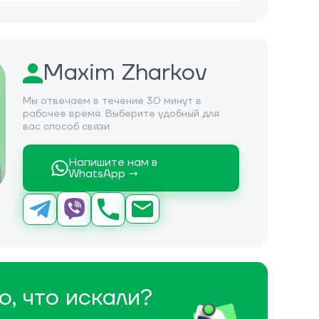
Maxim Zharkov
Мы отвечаем в течение 30 минут в
рабочее время. Выберите удобный для
вас способ связи.
Напишите нам в
WhatsApp →
о, что искали?