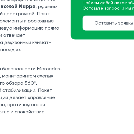
Найдем любой автомоби
и
кожей Nappa
, рулевым
Оставьте запрос, и мы 
й прострочкой. Пакет
 элементы и роскошные
Оставить заявку
ючевую информацию прямо
и отвечает
, а двухзонный климат-
 поездке.
 безопасности Mercedes-
, мониторингом слепых
го обзора 360°,
 стабилизации. Пакет
кций делает управление
ры, противоугонная
ство и спокойствие