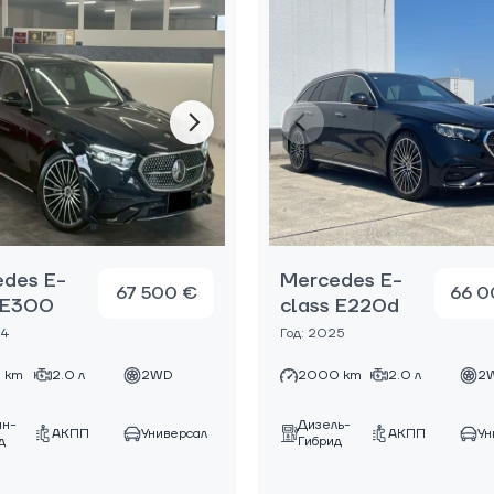
des E-
Mercedes E-
67 500 €
66 0
 E300
class E220d
24
Год: 2025
 km
2.0 л
2WD
2000 km
2.0 л
2
ин-
Дизель-
АКПП
Универсал
АКПП
Ун
д
Гибрид