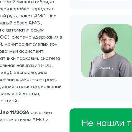
истемой мягкого гибрида
ская коробка передач с
ый руль, пакет AMG Line
тивный обвес AMG,
 с автоматическим
ACC), система удержания в
, мониторинг слепых зон,
овочный ассистент,
атчики парковки, система
альная навигация HDD,
l Seg), беспроводная
зонный климат-контроль,
дений с памятью, кожаный
сключевой доступ,
рантией.
ine 11/2024
сочетает
тивным стилем AMG и
Не нашли т