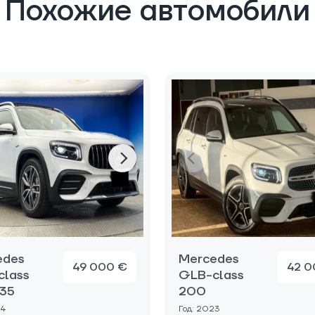
Похожие автомобили
edes
Mercedes
49 000 €
42 0
class
GLB-class
35
200
24
Год: 2023