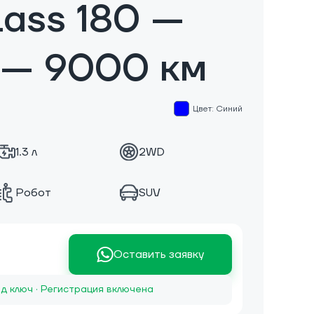
ass 180 —
 — 9000 км
Цвет: Синий
1.3 л
2WD
Робот
SUV
Оставить заявку
д ключ · Регистрация включена