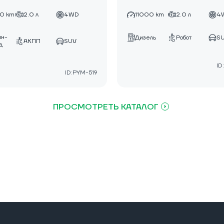
0 km
2.0 л
4WD
11000 km
2.0 л
4
ин-
Дизель
Робот
S
АКПП
SUV
д
ID
ID:PYM-519
ПРОСМОТРЕТЬ КАТАЛОГ