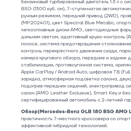
бензиновый турбированный двигатель 1.3 л с с
BSG (1300 куб. см), 7-ступенчатая автоматиче
ручным режимом, передний привод (2WD), прав
(MP202401), цвет Spectral Blue Metallic, спор
легкосплавные диски AMG, светодиодные фары
дальним светом, адаптивный круиз-контроль (
полосе, система предотвращения столкновений
контроль перекрёстного движения сзади, парк
камера кругового обзора, передние и задние д
стабилизации, противоугонная система, оригин
Apple CarPlay / Android Auto, цифровое ТВ (Ful
зарядка, атмосферная подсветка салона, двух
подогрев передних сидений, электропривод си
салон (AMG Leather Exclusive), Smart Key и бе
сертифицированный автомобиль с 2-летней га
Обзор|Mercedes-Benz GLB 180 BSG AMG L
практичность 7-местного кроссовера со спор
эффективной гибридной технологией.