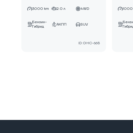
3000 km
2.0 л
4WD
1000
Бензин-
Бенз
АКПП
SUV
Гибрид
Гибри
ID:GHC-668