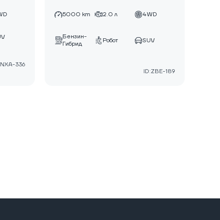
WD
5000 km
2.0 л
4WD
Бензин-
UV
Робот
SUV
Гибрид
:NXA-336
ID:ZBE-189