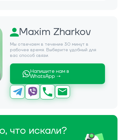
Maxim Zharkov
Мы отвечаем в течение 30 минут в
рабочее время. Выберите удобный для
вас способ связи.
Напишите нам в
WhatsApp →
о, что искали?