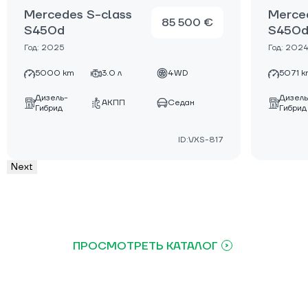
Mercedes S-class
Merce
85 500 €
S450d
S450
Год: 2025
Год: 202
5000 km
3.0 л
4WD
5071 k
Дизель-
Дизель
АКПП
Седан
Гибрид
Гибрид
ID:VXS-817
Next
ПРОСМОТРЕТЬ КАТАЛОГ