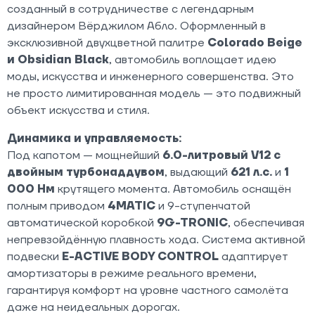
созданный в сотрудничестве с легендарным
дизайнером Вёрджилом Абло. Оформленный в
эксклюзивной двухцветной палитре
Colorado Beige
и Obsidian Black
, автомобиль воплощает идею
моды, искусства и инженерного совершенства. Это
не просто лимитированная модель — это подвижный
объект искусства и стиля.
Динамика и управляемость:
Под капотом — мощнейший
6.0-литровый V12 с
двойным турбонаддувом
, выдающий
621 л.с.
и
1
000 Нм
крутящего момента. Автомобиль оснащён
полным приводом
4MATIC
и 9-ступенчатой
автоматической коробкой
9G-TRONIC
, обеспечивая
непревзойдённую плавность хода. Система активной
подвески
E-ACTIVE BODY CONTROL
адаптирует
амортизаторы в режиме реального времени,
гарантируя комфорт на уровне частного самолёта
даже на неидеальных дорогах.