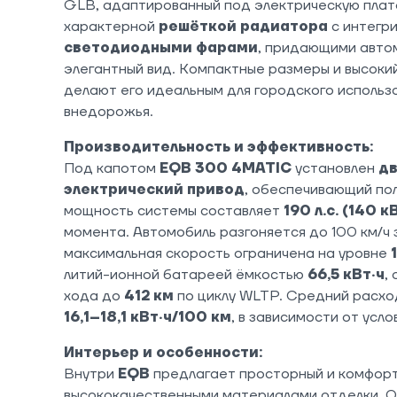
GLB, адаптированный под электрическую плат
характерной
решёткой радиатора
с интегр
светодиодными фарами
, придающими авто
элегантный вид. Компактные размеры и высок
делают его идеальным для городского использо
внедорожья.
Производительность и эффективность:
Под капотом
EQB 300 4MATIC
установлен
д
электрический привод
, обеспечивающий по
мощность системы составляет
190 л.с. (140 к
момента. Автомобиль разгоняется до 100 км/ч
максимальная скорость ограничена на уровне
литий-ионной батареей ёмкостью
66,5 кВт·ч
,
хода до
412 км
по циклу WLTP. Средний расхо
16,1–18,1 кВт·ч/100 км
, в зависимости от усл
Интерьер и особенности:
Внутри
EQB
предлагает просторный и комфорт
высококачественными материалами отделки. 