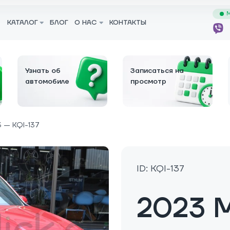
М
КАТАЛОГ
БЛОГ
О НАС
КОНТАКТЫ
Узнать об
Записаться на
автомобиле
просмотр
 — KQI-137
ID: KQI-137
2023 