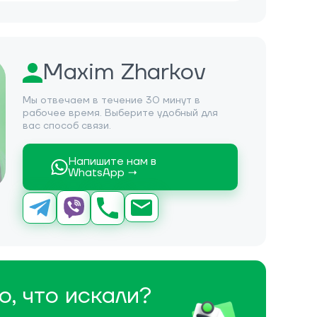
Maxim Zharkov
Мы отвечаем в течение 30 минут в
рабочее время. Выберите удобный для
вас способ связи.
Напишите нам в
WhatsApp →
о, что искали?