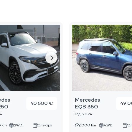
edes
Mercedes
40 500 €
49 0
250
EQB 350
24
Год: 2024
0 km
2WD
Электро
6000 km
4WD
Эл