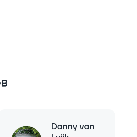
ов
Danny van