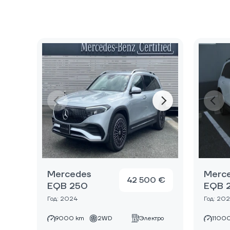
Mercedes
Merc
42 500 €
EQB 250
EQB 
Год: 2024
Год: 20
9000 km
2WD
Электро
1100