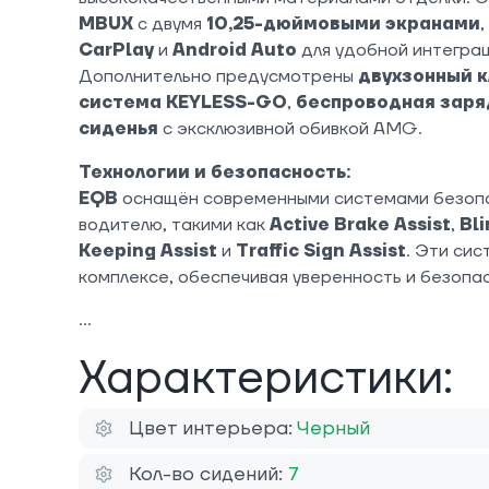
MBUX
с двумя
10,25-дюймовыми экранами
CarPlay
и
Android Auto
для удобной интегра
Дополнительно предусмотрены
двухзонный 
система KEYLESS-GO
,
беспроводная заря
сиденья
с эксклюзивной обивкой AMG.
Технологии и безопасность:
EQB
оснащён современными системами безоп
водителю, такими как
Active Brake Assist
,
Bli
Keeping Assist
и
Traffic Sign Assist
. Эти си
комплексе, обеспечивая уверенность и безопас
Характеристики:
Цвет интерьера:
Черный
Кол-во сидений:
7