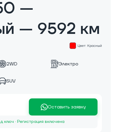
50 —
ый — 9592 км
Цвет: Красный
2WD
Электро
SUV
Оставить заявку
д ключ · Регистрация включена