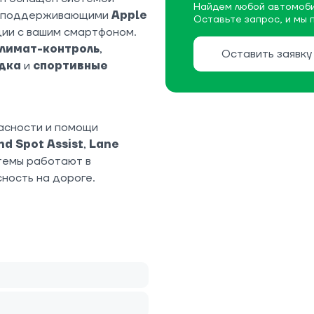
Найдем любой автомоби
, поддерживающими
Apple
Оставьте запрос, и мы 
ции с вашим смартфоном.
климат-контроль
,
Оставить заявку
дка
и
спортивные
асности и помощи
nd Spot Assist
,
Lane
стемы работают в
ность на дороге.