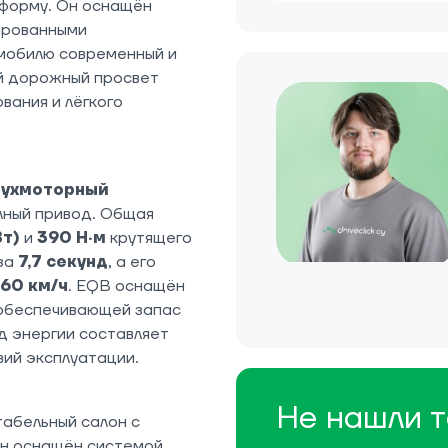
форму. Он оснащён
ированными
мобилю современный и
ий дорожный просвет
вания и лёгкого
вухмоторный
лный привод. Общая
Вт)
и
390 Н·м
крутящего
 за
7,7 секунд
, а его
160 км/ч
. EQB оснащён
 обеспечивающей запас
д энергии составляет
овий эксплуатации.
Не нашли т
абельный салон с
Он оснащён системой