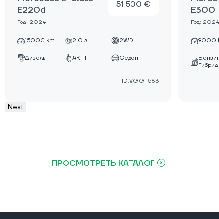
51 500 €
E220d
E300
Год: 2024
Год: 202
15000 km
2.0 л
2WD
9000 
Бензи
Дизель
АКПП
Седан
Гибрид
ID:VGG-583
Next
ПРОСМОТРЕТЬ КАТАЛОГ