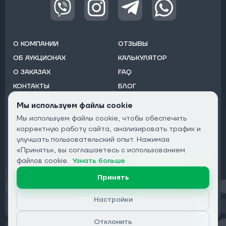
О КОМПАНИИ
ОТЗЫВЫ
ОБ АУКЦИОНАХ
КАЛЬКУЛЯТОР
О ЗАКАЗАХ
FAQ
КОНТАКТЫ
БЛОГ
ОТ ДИЛЕРОВ
Мы используем файлы cookie
Мы используем файлы cookie, чтобы обеспечить
Подписаться на рассылку:
корректную работу сайта, анализировать трафик и
Email
улучшать пользовательский опыт. Нажимая
«Принять», вы соглашаетесь с использованием
Подписаться
файлов cookie.
Узнать больше
Принять
Конфиденциальность
Настройки
Отклонить