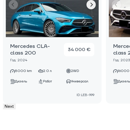
Mercedes CLA-
Merce
34 000 €
class 200
class
Год: 2024
Год: 2023
8000 km
2.0 л
2WD
16000
Дизель
Робот
Универсал
Дизель
ID:LEB-999
Next