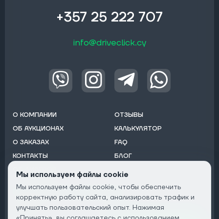
+357 25 222 707
info@driveclick.cy
О КОМПАНИИ
ОТЗЫВЫ
ОБ АУКЦИОНАХ
КАЛЬКУЛЯТОР
О ЗАКАЗАХ
FAQ
КОНТАКТЫ
БЛОГ
ОТ ДИЛЕРОВ
Мы используем файлы cookie
Мы используем файлы cookie, чтобы обеспечить
Подписаться на рассылку:
корректную работу сайта, анализировать трафик и
Email
улучшать пользовательский опыт. Нажимая
«Принять», вы соглашаетесь с использованием