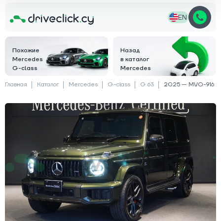
EN
Похожие
Назад
Mercedes
в каталог
G-class
Mercedes
Главная
Каталог
Mercedes
G-class
G 63
2025 — MVO-916