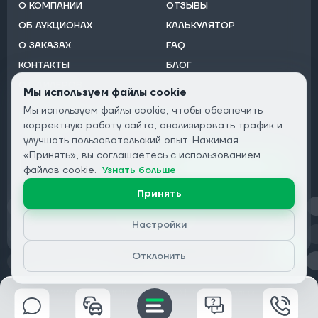
О КОМПАНИИ
ОТЗЫВЫ
ОБ АУКЦИОНАХ
КАЛЬКУЛЯТОР
О ЗАКАЗАХ
FAQ
КОНТАКТЫ
БЛОГ
ОТ ДИЛЕРОВ
Мы используем файлы cookie
Мы используем файлы cookie, чтобы обеспечить
Подписаться на рассылку:
корректную работу сайта, анализировать трафик и
Email
улучшать пользовательский опыт. Нажимая
«Принять», вы соглашаетесь с использованием
Подписаться
файлов cookie.
Узнать больше
Принять
Конфиденциальность
Настройки
Отклонить
© 2026 DRIVECLICK GROUP LTD | Все права защищены