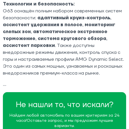
Технологии и безопасность:
G63 оснащён полным набором современных систем
безопасности:
адаптивный круиз-контроль
,
ассистент удержания в полосе
,
мониторинг
слепых зон
,
автоматическое экстренное
торможение
,
система кругового обзора
,
ассистент парковки
. Также доступны
внедорожные режимы движения, контроль спуска с
горы и настраиваемые профили AMG Dynamic Select.
Это один из самых мощных, узнаваемых и роскошных
внедорожников премиум-класса на рынке.
Не нашли то, что искали?
Найдем любой автомобиль по вашим критериям за 24
часа!
Оставьте запрос, и мы предложим лучшие
варианты.