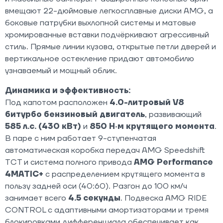
вмещают 22-дюймовые легкосплавные диски AMG, а
боковые патрубки выхлопной системы и матовые
хромированные вставки подчёркивают агрессивный
стиль. Прямые линии кузова, открытые петли дверей и
вертикальное остекление придают автомобилю
узнаваемый и мощный облик.
Динамика и эффективность:
Под капотом расположен
4.0-литровый V8
битурбо бензиновый двигатель
, развивающий
585 л.с. (430 кВт)
и
850 Н·м крутящего момента
.
В паре с ним работает 9-ступенчатая
автоматическая коробка передач AMG Speedshift
TCT и система полного привода
AMG Performance
4MATIC+
с распределением крутящего момента в
пользу задней оси (40:60). Разгон до 100 км/ч
занимает всего
4.5 секунды
. Подвеска AMG RIDE
CONTROL с адаптивными амортизаторами и тремя
блокировками дифференциала обеспечивает как