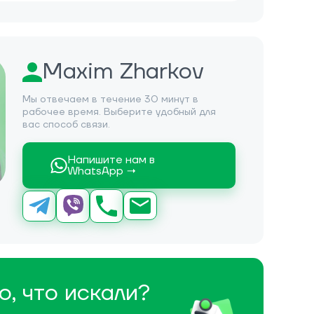
Maxim Zharkov
Мы отвечаем в течение 30 минут в
рабочее время. Выберите удобный для
вас способ связи.
Напишите нам в
WhatsApp →
о, что искали?