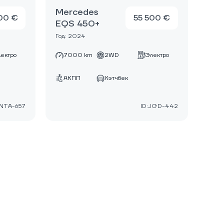
Mercedes
00 €
55 500 €
EQS 450+
Год: 2024
ектро
7000 km
2WD
Электро
АКПП
Хэтчбек
:NTA-657
ID:JGD-442