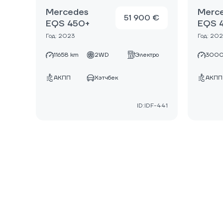
Mercedes
Merc
51 900 €
EQS 450+
EQS 
Год: 2023
Год: 20
11658 km
2WD
Электро
3000
АКПП
Хэтчбек
АКПП
ID:IDF-441