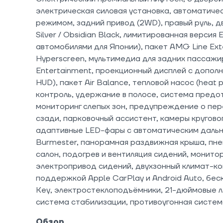
электрическая силовая установка, автоматиче
режимом, задний привод (2WD), правый руль, д
Silver / Obsidian Black, лимитированная версия E
автомобилями для Японии), пакет AMG Line Ext
Hyperscreen, мультимедиа для задних пассаж
Entertainment, проекционный дисплей с допол
HUD), пакет Air Balance, тепловой насос (heat
контроль, удержание в полосе, система предо
мониторинг слепых зон, предупреждение о пе
сзади, парковочный ассистент, камеры кругово
адаптивные LED-фары с автоматическим дальн
Burmester, панорамная раздвижная крыша, пн
салон, подогрев и вентиляция сидений, монито
электропривод сидений, двухзонный климат-ко
поддержкой Apple CarPlay и Android Auto, бес
Key, электростеклоподъёмники, 21-дюймовые 
система стабилизации, противоугонная систем
Обзор