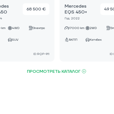
edes
Mercedes
68 500 €
49 5
450
EQS 450+
24
Год: 2022
 km
4WD
Электро
17000 km
2WD
Эл
SUV
АКПП
Хэтчбек
ID:RQP-911
ID
ПРОСМОТРЕТЬ КАТАЛОГ