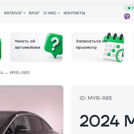
М
КАТАЛОГ
БЛОГ
О НАС
КОНТАКТЫ
Узнать об
Записаться на
автомобиле
просмотр
4 — MYR-983
ID: MYR-983
2024 