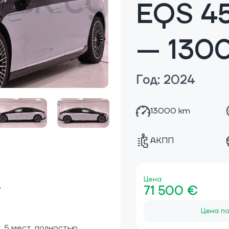
EQS 4
— 130
Год: 2024
13000 km
АКПП
Цена:
4
71 500 €
Цена по
 5 мест, полностью