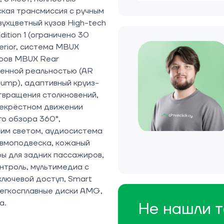
ская трансмиссия с ручным
вухцветный кузов High-tech
dition 1 (ограничено 30
erior, система MBUX
иров MBUX Rear
ненной реальностью (AR
 pump), адаптивный круиз-
твращения столкновений,
рекрёстном движении
го обзора 360°,
им светом, аудиосистема
евмоподвеска, кожаный
ры для задних пассажиров,
нтроль, мультимедиа с
ключевой доступ, Smart
легкосплавные диски AMG,
а.
Не нашли т