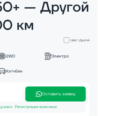
50+ — Другой
00 км
Цвет: Другой
2WD
Электро
Хэтчбек
Оставить заявку
д ключ · Регистрация включена