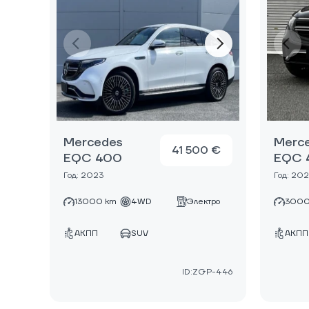
Mercedes
Merc
41 500 €
EQC 400
EQC 
Год: 2023
Год: 20
13000 km
4WD
Электро
3000
АКПП
SUV
АКПП
ID:ZGP-446