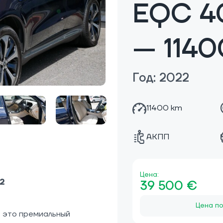
EQC 4
— 1140
Год: 2022
11400 km
АКПП
Цена:
2
39 500 €
Цена по
 это премиальный