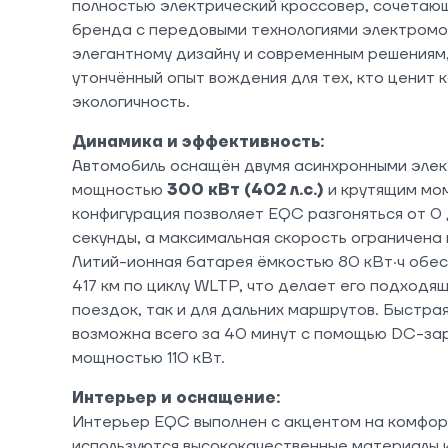
полностью электрический кроссовер, сочетаю
бренда с передовыми технологиями электромо
элегантному дизайну и современным решениям
утончённый опыт вождения для тех, кто ценит к
экологичность.
Динамика и эффективность:
Автомобиль оснащён двумя асинхронными эле
мощностью
300 кВт (402 л.с.)
и крутящим мом
конфигурация позволяет EQC разгоняться от 0 д
секунды, а максимальная скорость ограничена 
Литий-ионная батарея ёмкостью 80 кВт·ч обес
417 км по циклу WLTP, что делает его подходя
поездок, так и для дальних маршрутов. Быстра
возможна всего за 40 минут с помощью DC-за
мощностью 110 кВт.
Интерьер и оснащение:
Интерьер EQC выполнен с акцентом на комфор
используются высококачественные материалы и