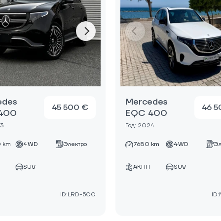
edes
Mercedes
45 500 €
46 5
400
EQC 400
23
Год: 2024
 km
4WD
Электро
7680 km
4WD
Эл
SUV
АКПП
SUV
ID:LRD-500
ID