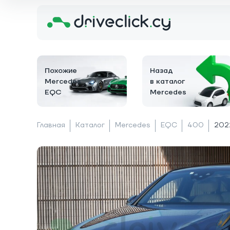
Похожие
Назад
Mercedes
в каталог
EQC
Mercedes
Главная
Каталог
Mercedes
EQC
400
202