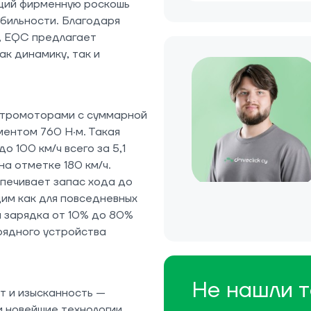
щий фирменную роскошь
бильности. Благодаря
, EQC предлагает
ак динамику, так и
ктромоторами с суммарной
ентом 760 Н·м. Такая
о 100 км/ч всего за 5,1
на отметке 180 км/ч.
печивает запас хода до
щим как для повседневных
я зарядка от 10% до 80%
рядного устройства
Не нашли т
т и изысканность —
 новейшие технологии.