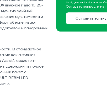
Найдем любой автомоби
X включает два 10,25-
Оставьте запрос, и мы 
и мультимедийный
равления мультимедиа и
Оставить заявку
мфорт обеспечивают
подогревом и панорамный
ности. В стандартное
акие как активная
 Assist), ассистент
тент удержания в полосе
вочный пакет с
MULTIBEAM LED
овиях.