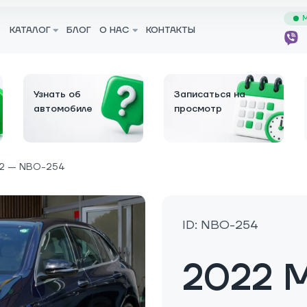
М
КАТАЛОГ
БЛОГ
О НАС
КОНТАКТЫ
Узнать об
Записаться на
автомобиле
просмотр
2 — NBO-254
ID: NBO-254
2022 