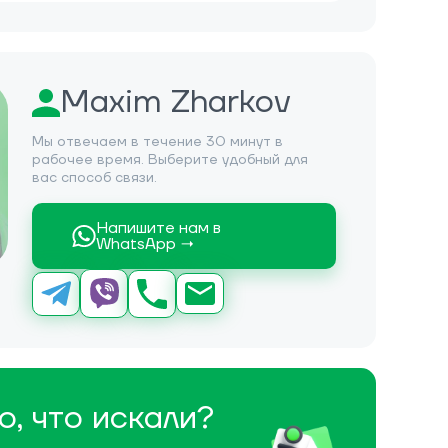
Maxim Zharkov
Мы отвечаем в течение 30 минут в
рабочее время. Выберите удобный для
вас способ связи.
Напишите нам в
WhatsApp →
о, что искали?