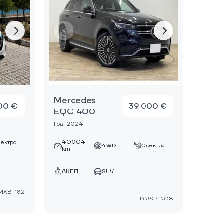
Mercedes
00 €
39 000 €
EQC 400
Год: 2024
40004
ектро
4WD
Электро
km
АКПП
SUV
:MXB-182
ID:VSP-208