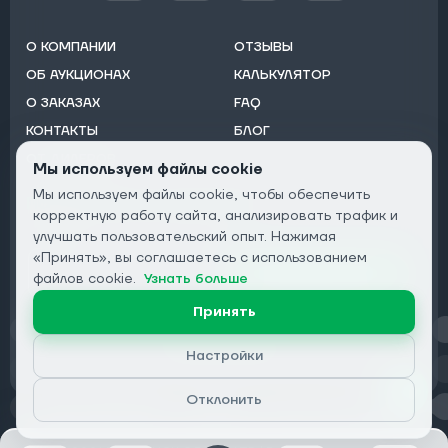
О КОМПАНИИ
ОТЗЫВЫ
ОБ АУКЦИОНАХ
КАЛЬКУЛЯТОР
О ЗАКАЗАХ
FAQ
КОНТАКТЫ
БЛОГ
ОТ ДИЛЕРОВ
Мы используем файлы cookie
Мы используем файлы cookie, чтобы обеспечить
Подписаться на рассылку:
корректную работу сайта, анализировать трафик и
Email
улучшать пользовательский опыт. Нажимая
«Принять», вы соглашаетесь с использованием
Подписаться
файлов cookie.
Узнать больше
Принять
Конфиденциальность
Настройки
Отклонить