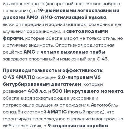
изысканном цвете (конкретный цвет можно выбрать
по желанию), с
19-дюймовыми легкосплавными
дисками AMG
,
AMG стилизацией кузова
,
включая передний и задний бамперы, созданные для
улучшения аэродинамики, и
светодиодными
фарами
, которые обеспечивают не только стиль, но
и отличную видимость. Спортивная радиаторная
решётка
AMG
и
четыре выхлопные трубы
завершает спортивный и изысканный вид C 43.
Производительность и эффективность:
C 43 4MATIC
оснащён
2.0-литровым V6
битурбированным двигателем
, который
развивает
408 л.с.
и
500 Нм крутящего момента
,
обеспечивая захватывающее ускорение и
потрясающие ощущения от вождения. Автомобиль
оснащён системой
4MATIC
(полный привод), что
гарантирует превосходное сцепление и контроль на
любых покрытиях, а
9-ступенчатая коробка