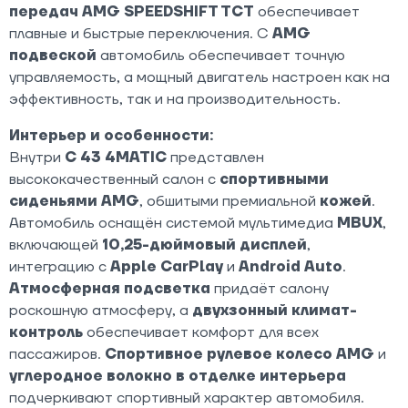
передач AMG SPEEDSHIFT TCT
обеспечивает
плавные и быстрые переключения. С
AMG
подвеской
автомобиль обеспечивает точную
управляемость, а мощный двигатель настроен как на
эффективность, так и на производительность.
Интерьер и особенности:
Внутри
C 43 4MATIC
представлен
высококачественный салон с
спортивными
сиденьями AMG
, обшитыми премиальной
кожей
.
Автомобиль оснащён системой мультимедиа
MBUX
,
включающей
10,25-дюймовый дисплей
,
интеграцию с
Apple CarPlay
и
Android Auto
.
Атмосферная подсветка
придаёт салону
роскошную атмосферу, а
двухзонный климат-
контроль
обеспечивает комфорт для всех
пассажиров.
Спортивное рулевое колесо AMG
и
углеродное волокно в отделке интерьера
подчеркивают спортивный характер автомобиля.