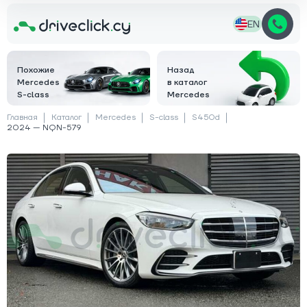
EN
Похожие
Назад
Mercedes
в каталог
S-class
Mercedes
Главная
Каталог
Mercedes
S-class
S450d
2024 — NQN-579