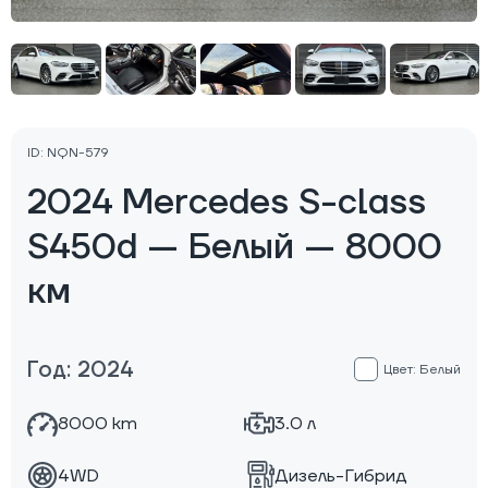
ID: NQN-579
2024 Mercedes S-class
S450d — Белый — 8000
км
Год: 2024
Цвет: Белый
8000 km
3.0 л
4WD
Дизель-Гибрид