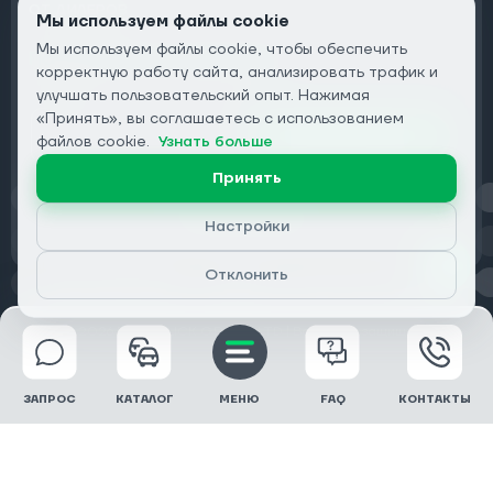
ОТ ДИЛЕРОВ
Мы используем файлы cookie
Мы используем файлы cookie, чтобы обеспечить
Подписаться на рассылку:
корректную работу сайта, анализировать трафик и
Email
улучшать пользовательский опыт. Нажимая
«Принять», вы соглашаетесь с использованием
Подписаться
файлов cookie.
Узнать больше
Принять
Конфиденциальность
Настройки
Отклонить
© 2026 DRIVECLICK GROUP LTD | Все права защищены
ЗАПРОС
КАТАЛОГ
МЕНЮ
FAQ
КОНТАКТЫ