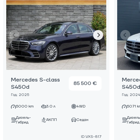
Mercedes S-class
Merce
85 500 €
S450d
S450
Год: 2025
Год: 202
5000 km
3.0 л
4WD
5071 k
Дизель-
Дизель
АКПП
Седан
Гибрид
Гибрид
ID:VXS-817