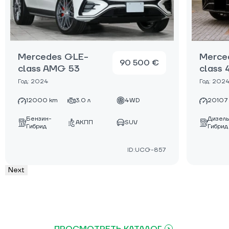
Mercedes GLE-
Merce
90 500 €
class AMG 53
class
Год: 2024
Год: 202
12000 km
3.0 л
4WD
20107
Бензин-
Дизель
АКПП
SUV
Гибрид
Гибрид
ID:UCG-857
Next
ПРОСМОТРЕТЬ КАТАЛОГ