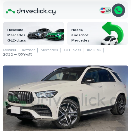
EN
Похожие
Назад
Mercedes
в каталог
GLE-class
Mercedes
Главная
Каталог
Mercedes
GLE-class
AMG 53
2022 — OXY-615