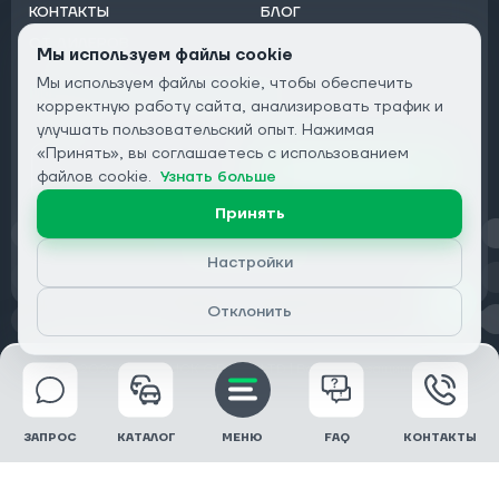
КОНТАКТЫ
БЛОГ
ОТ ДИЛЕРОВ
Мы используем файлы cookie
Мы используем файлы cookie, чтобы обеспечить
Подписаться на рассылку:
корректную работу сайта, анализировать трафик и
Email
улучшать пользовательский опыт. Нажимая
«Принять», вы соглашаетесь с использованием
Подписаться
файлов cookie.
Узнать больше
Принять
Конфиденциальность
Настройки
Отклонить
© 2026 DRIVECLICK GROUP LTD | Все права защищены
ЗАПРОС
КАТАЛОГ
МЕНЮ
FAQ
КОНТАКТЫ