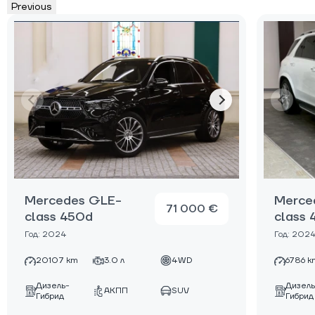
Previous
Mercedes GLE-
Merce
71 000 €
class 450d
class
Год: 2024
Год: 202
20107 km
3.0 л
4WD
6786 k
Дизель-
Дизель
АКПП
SUV
Гибрид
Гибрид