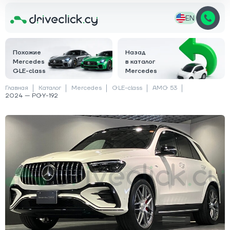
EN
Похожие
Назад
Mercedes
в каталог
GLE-class
Mercedes
Главная
Каталог
Mercedes
GLE-class
AMG 53
2024 — PGY-192