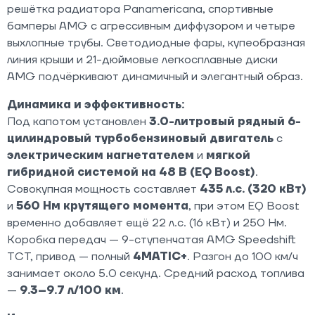
решётка радиатора Panamericana, спортивные
бамперы AMG с агрессивным диффузором и четыре
выхлопные трубы. Светодиодные фары, купеобразная
линия крыши и 21-дюймовые легкосплавные диски
AMG подчёркивают динамичный и элегантный образ.
Динамика и эффективность:
Под капотом установлен
3.0-литровый рядный 6-
цилиндровый турбобензиновый двигатель
с
электрическим нагнетателем
и
мягкой
гибридной системой на 48 В (EQ Boost)
.
Совокупная мощность составляет
435 л.с. (320 кВт)
и
560 Нм крутящего момента
, при этом EQ Boost
временно добавляет ещё 22 л.с. (16 кВт) и 250 Нм.
Коробка передач — 9-ступенчатая AMG Speedshift
TCT, привод — полный
4MATIC+
. Разгон до 100 км/ч
занимает около 5.0 секунд. Средний расход топлива
—
9.3–9.7 л/100 км
.