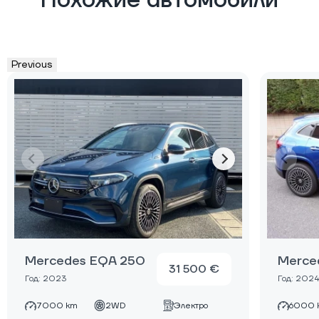
Похожие автомобили
Previous
Mercedes EQA 250
Merce
31 500 €
Год: 2023
Год: 202
7000 km
2WD
Электро
6000 