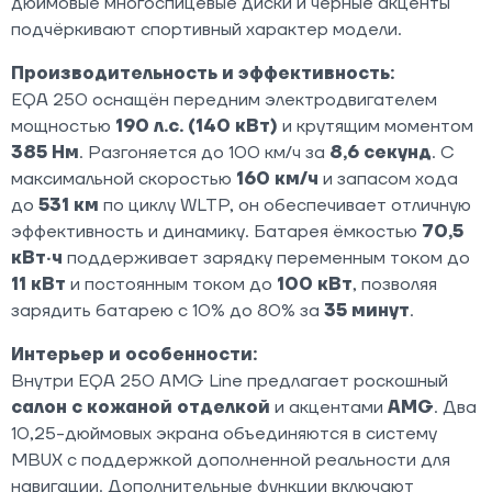
дюймовые многоспицевые диски и черные акценты
подчёркивают спортивный характер модели.
Производительность и эффективность:
EQA 250 оснащён передним электродвигателем
мощностью
190 л.с. (140 кВт)
и крутящим моментом
385 Нм
. Разгоняется до 100 км/ч за
8,6 секунд
. С
максимальной скоростью
160 км/ч
и запасом хода
до
531 км
по циклу WLTP, он обеспечивает отличную
эффективность и динамику. Батарея ёмкостью
70,5
кВт·ч
поддерживает зарядку переменным током до
11 кВт
и постоянным током до
100 кВт
, позволяя
зарядить батарею с 10% до 80% за
35 минут
.
Интерьер и особенности:
Внутри EQA 250 AMG Line предлагает роскошный
салон с кожаной отделкой
и акцентами
AMG
. Два
10,25-дюймовых экрана объединяются в систему
MBUX с поддержкой дополненной реальности для
навигации. Дополнительные функции включают