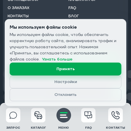
О ЗАКАЗАХ
FAQ
КОНТАКТЫ
БЛОГ
ОТ ДИЛЕРОВ
Мы используем файлы cookie
Мы используем файлы cookie, чтобы обеспечить
Подписаться на рассылку:
корректную работу сайта, анализировать трафик и
Email
улучшать пользовательский опыт. Нажимая
«Принять», вы соглашаетесь с использованием
Подписаться
файлов cookie.
Узнать больше
Принять
Конфиденциальность
Настройки
Отклонить
© 2026 DRIVECLICK GROUP LTD | Все права защищены
ЗАПРОС
КАТАЛОГ
МЕНЮ
FAQ
КОНТАКТЫ