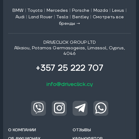
BMW
|
Toyota
|
Mercedes
|
Porsche
|
Mazda
|
Lexus
|
Audi
|
Land Rover
|
Tesla
|
Bentley
|
Смотреть все
бренды →
DRIVECLICK GROUP LTD
Alkaiou, Potamos Germasogeias, Limassol, Cyprus,
4046
+357 25 222 707
info@driveclick.cy
О КОМПАНИИ
ОТЗЫВЫ
ОБ АУКЦИОНАХ
КАЛЬКУЛЯТОР