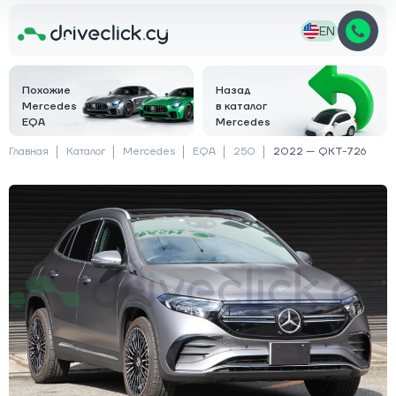
EN
Похожие
Назад
Mercedes
в каталог
EQA
Mercedes
Главная
Каталог
Mercedes
EQA
250
2022 — QKT-726