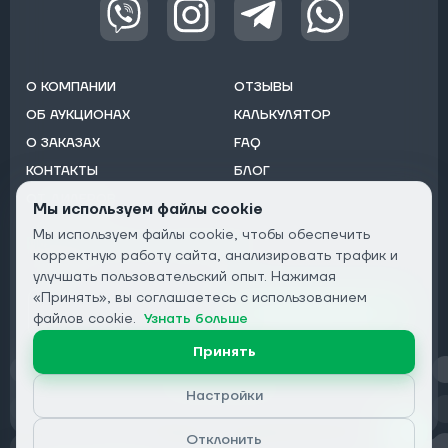
О КОМПАНИИ
ОТЗЫВЫ
ОБ АУКЦИОНАХ
КАЛЬКУЛЯТОР
О ЗАКАЗАХ
FAQ
КОНТАКТЫ
БЛОГ
ОТ ДИЛЕРОВ
Мы используем файлы cookie
Мы используем файлы cookie, чтобы обеспечить
Подписаться на рассылку:
корректную работу сайта, анализировать трафик и
Email
улучшать пользовательский опыт. Нажимая
«Принять», вы соглашаетесь с использованием
Подписаться
файлов cookie.
Узнать больше
Принять
Конфиденциальность
Настройки
Отклонить