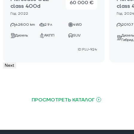
60 000 €
class 400d
class
Год: 2022
Год: 202
42800 km
2.9 л
4WD
20107
Дизель
Дизель
АКПП
SUV
Гибрид
ID:PJJ-924
Next
ПРОСМОТРЕТЬ КАТАЛОГ