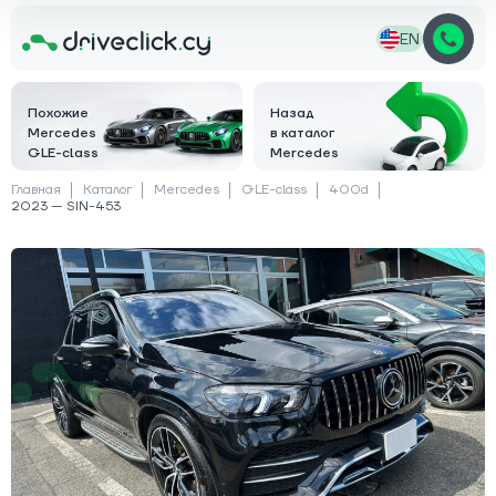
EN
Похожие
Назад
Mercedes
в каталог
GLE-class
Mercedes
Главная
Каталог
Mercedes
GLE-class
400d
2023 — SIN-453